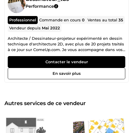
Performance
Professionnel
Commande en cours
0
Ventes au total
35
Vendeur depuis
Mai 2022
Architecte / Dessinateur-projeteur expérimenté en dessin
technique d'architecture 2D, avec plus de 20 projets traités
à ce jour sur ComeUp.com. Je vous accompagne dans vos
projets, que ce soit pour : Étude et conception des plans
en 2D pour tous projets. Réalisation de vos dossiers de
Contacter le vendeur
&quot;Permis de Construire&quot; Réalisation de vos
dossiers de &quot;Déclaration Préalable&quot;
En savoir plus
Aménagement et décoration int./ext. en 3D de votre projet.
_Je suis Bonif, un architecte animé par la passion du
design et étroitement avec mes clients, je m'efforce de
donner vie à leurs rêves, idées de croquis et de créer des
lieux où les gens se sentent vraiment chez eux. Au plaisir
Autres services de ce vendeur
de collaborer avec vous !