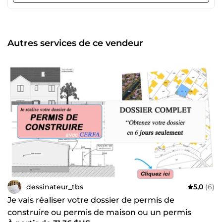
Aménagement et décoration int./ext. en 3D de votre projet.
_Je suis Bonif, un architecte animé par la passion du
design et étroitement avec mes clients, je m'efforce de
donner vie à leurs rêves, idées de croquis et de créer des
lieux où les gens se sentent vraiment chez eux. Au plaisir
Autres services de ce vendeur
de collaborer avec vous !
dessinateur_tbs
5,0
(6)
Je vais réaliser votre dossier de permis de
construire ou permis de maison ou un permis