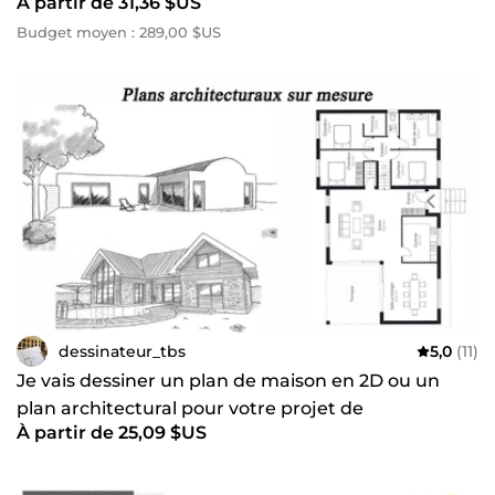
À partir de 31,36 $US
modificatif
Budget moyen : 289,00 $US
dessinateur_tbs
5,0
(11)
Je vais dessiner un plan de maison en 2D ou un
plan architectural pour votre projet de
À partir de 25,09 $US
construction maison