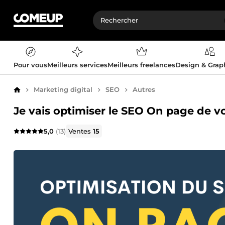
Pour vous
Meilleurs services
Meilleurs freelances
Design & Gra
Marketing digital
SEO
Autres
Accueil
Je vais optimiser le SEO On page de vo
5,0
(13)
Ventes
15