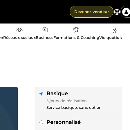
Devenez vendeur
on
Réseaux sociaux
Business
Formations & Coaching
Vie quotidienn
Basique
5 jours de réalisation
Service basique, sans option.
Personnalisé