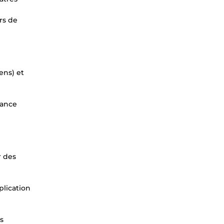
rs de
ens) et
mance
r des
plication
s