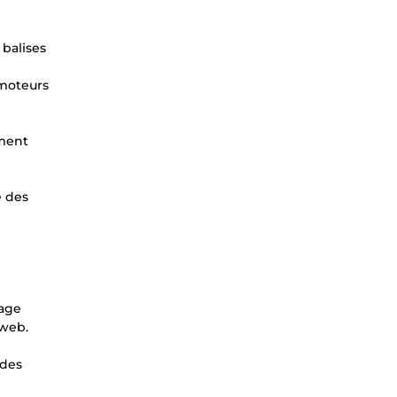
 balises
 moteurs
ement
e des
page
 web.
 des