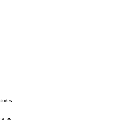
ctuées
ne les