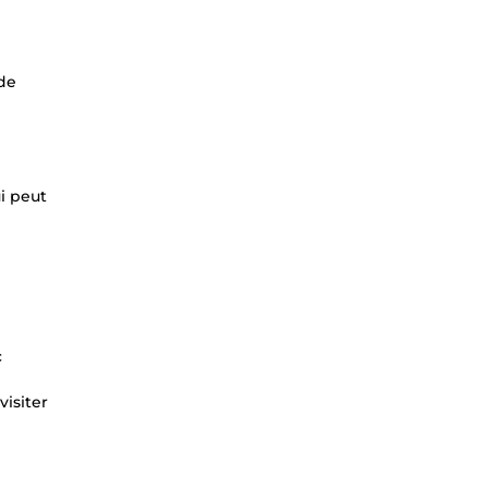
 de
i peut
c
visiter