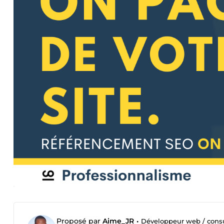
Proposé par
Aime_JR
•
Développeur web / cons