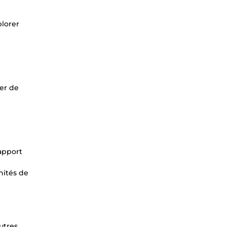
plorer
er de
rapport
nités de
utres