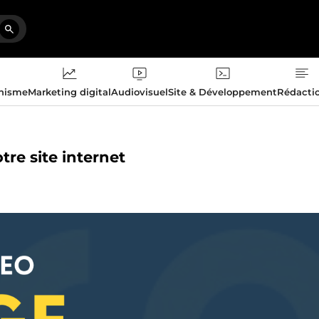
phisme
Marketing digital
Audiovisuel
Site & Développement
Rédacti
tre site internet