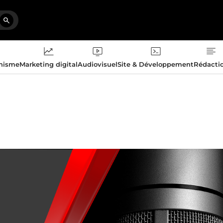
phisme
Marketing digital
Audiovisuel
Site & Développement
Rédacti