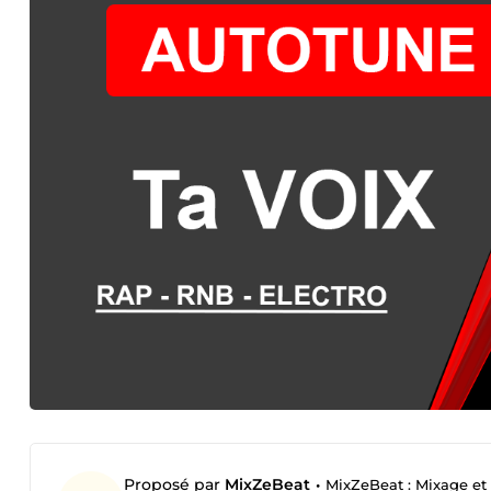
Proposé par
MixZeBeat
•
MixZeBeat : Mixage et