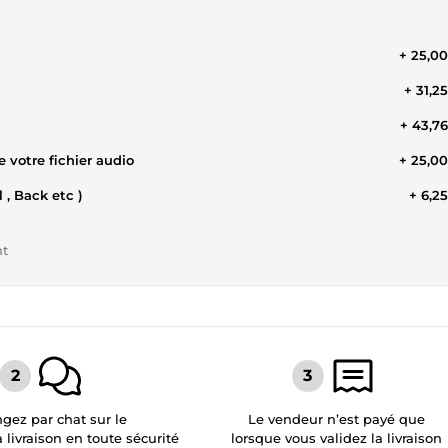
+ 25,0
+ 31,2
+ 43,7
 votre fichier audio
+ 25,0
 , Back etc )
+ 6,2
nt
gez par chat sur le
Le vendeur n’est payé que
a livraison en toute sécurité
lorsque vous validez la livraison