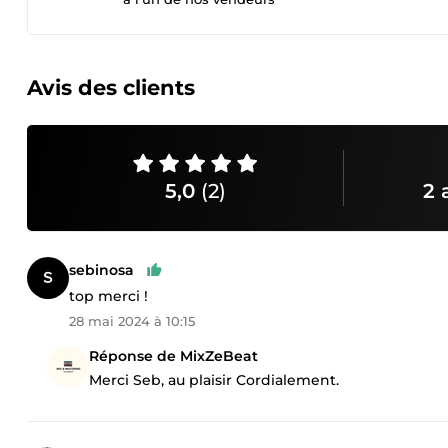
Avis des clients
5,0
(2)
2 
sebinosa
top merci !
28 mai 2024 à 10:15
Réponse de MixZeBeat
Merci Seb, au plaisir Cordialement.