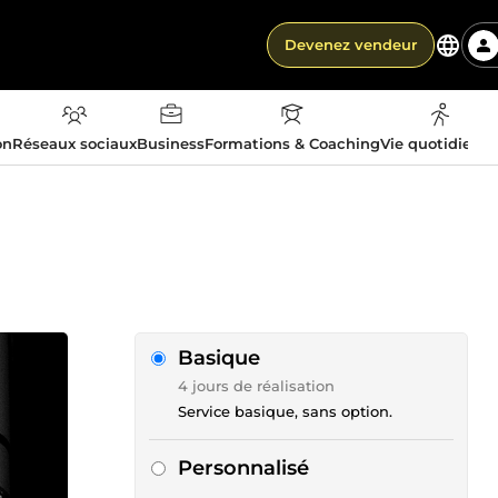
Devenez vendeur
on
Réseaux sociaux
Business
Formations & Coaching
Vie quotidienn
Basique
4 jours de réalisation
Service basique, sans option.
Personnalisé