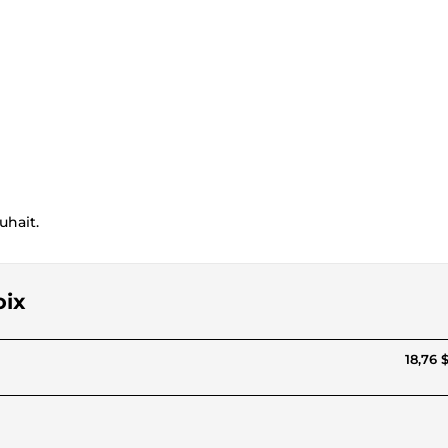
uhait.
oix
18,76 