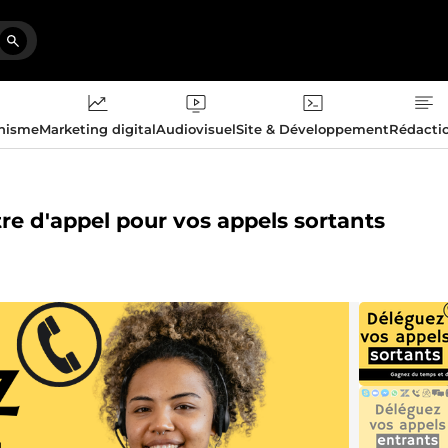
phisme
Marketing digital
Audiovisuel
Site & Développement
Rédacti
tre d'appel pour vos appels sortants