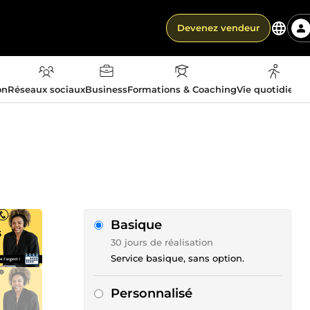
Devenez vendeur
on
Réseaux sociaux
Business
Formations & Coaching
Vie quotidienn
Basique
30 jours de réalisation
Service basique, sans option.
Personnalisé