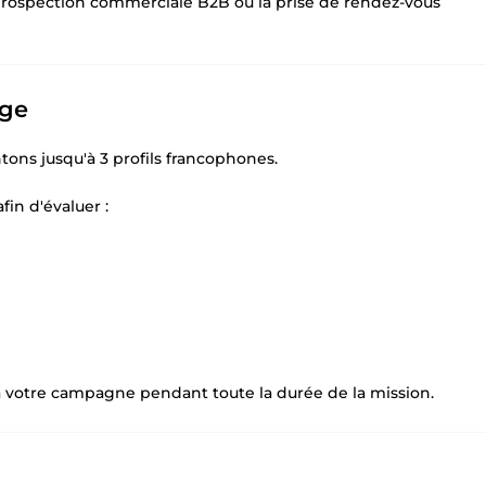
la prospection commerciale B2B ou la prise de rendez-vous
age
ons jusqu'à 3 profils francophones.
in d'évaluer :
té à votre campagne pendant toute la durée de la mission.