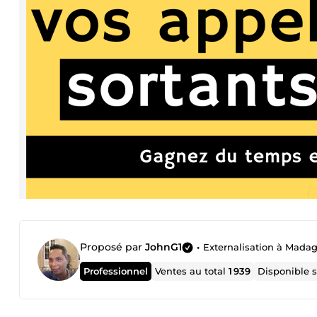
Proposé par
JohnG1
•
Externalisation à Madag
Professionnel
Ventes au total
1 939
Disponible 