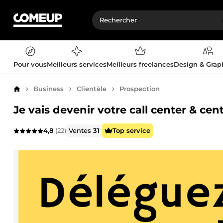
Pour vous
Meilleurs services
Meilleurs freelances
Design & Gra
Business
Clientèle
Prospection
Accueil
Je vais devenir votre call center & cen
4,8
(22)
Ventes
31
Top service