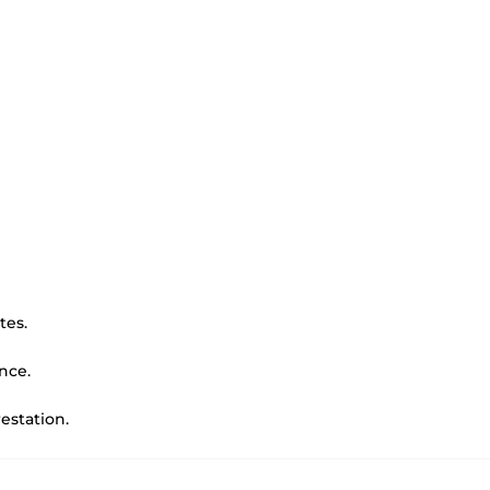
tes.
nce.
restation.