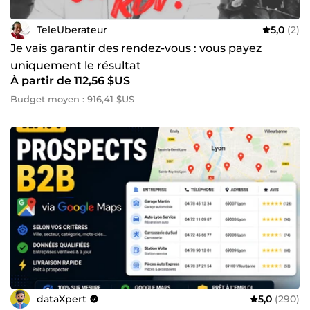
TeleUberateur
5,0
(2)
Je vais garantir des rendez-vous : vous payez
uniquement le résultat
À partir de 112,56 $US
Budget moyen : 916,41 $US
dataXpert
5,0
(290)