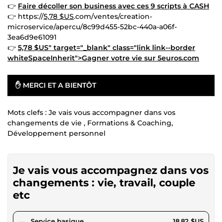
👉
Faire décoller son business avec ces 9 scripts à CASH
👉 https://
5,78 $US
.com/ventes/creation-
microservice/apercu/8c99d455-52bc-440a-a06f-
3ea6d9e61091
👉
5,78 $US" target="_blank" class="link link--border
whiteSpaceInherit">Gagner votre vie sur 5euros.com
✋ MERCI ET A BIENTÔT
Mots clefs : Je vais vous accompagner dans vos
changements de vie , Formations & Coaching,
Développement personnel
Je vais vous accompagnez dans vos
changements : vie, travail, couple
etc
pour 17,34 $US
Service basique
18,82 $US