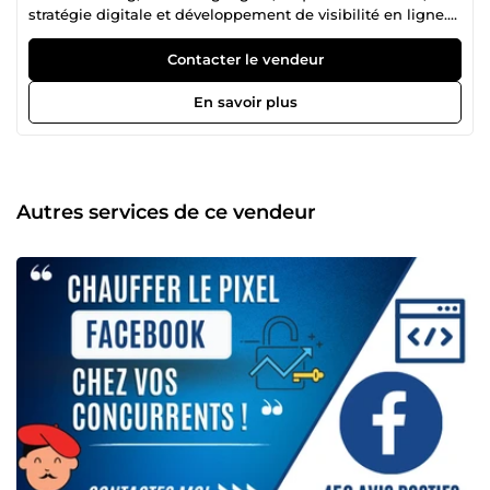
stratégie digitale et développement de visibilité en ligne.
Notre collectif regroupe plusieurs profils complémentaires,
âgés de 21 à 39 ans, chacun expert dans son domaine :
Contacter le vendeur
publicité Facebook Ads, Instagram Ads, Snapchat Ads,
Google Ads, création de site web, tunnel de vente,
En savoir plus
copywriting, génération de leads, branding, growth
hacking, automation, stratégie réseaux sociaux,
référencement, conversion et visibilité business. Cette
diversité de compétences nous permet de proposer une
approche complète, efficace et orientée résultats. Là où
Autres services de ce vendeur
beaucoup s’arrêtent à la théorie, nous mettons en place
des actions concrètes pour attirer plus de clients,
développer votre présence en ligne, améliorer votre image
de marque et booster votre chiffre d’affaires. Notre arrivée
sur ComeUp a un objectif simple : rendre accessibles des
compétences habituellement réservées à des structures
plus importantes. Depuis longtemps, nous accompagnons
dans l’ombre de nombreux entrepreneurs, marques, e-
commerçants, entreprises, infopreneurs et projets digitaux
dans leur croissance sur internet. Nous faisons partie
d’une génération passionnée par le digital, la performance,
l’innovation, le growth marketing et l’optimisation
continue. Nous restons constamment à l’affût des