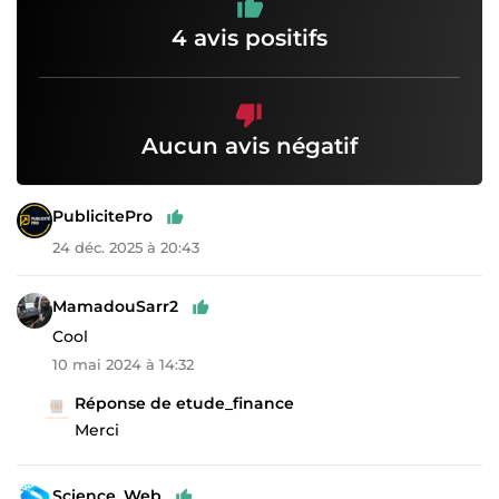
4 avis positifs
Aucun avis négatif
PublicitePro
24 déc. 2025 à 20:43
MamadouSarr2
Cool
10 mai 2024 à 14:32
Réponse de etude_finance
Merci
Science_Web