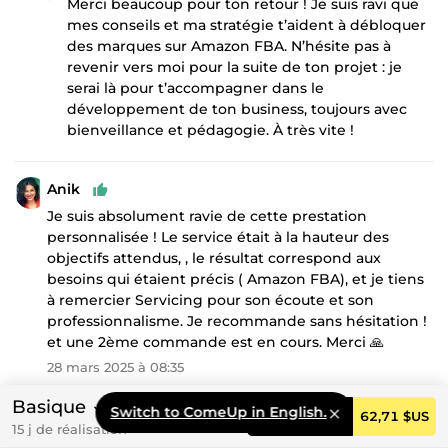
Merci beaucoup pour ton retour ! Je suis ravi que
mes conseils et ma stratégie t’aident à débloquer
des marques sur Amazon FBA. N’hésite pas à
revenir vers moi pour la suite de ton projet : je
serai là pour t’accompagner dans le
développement de ton business, toujours avec
bienveillance et pédagogie. À très vite !
Anik
Je suis absolument ravie de cette prestation
personnalisée ! Le service était à la hauteur des
objectifs attendus, , le résultat correspond aux
besoins qui étaient précis ( Amazon FBA), et je tiens
à remercier Servicing pour son écoute et son
professionnalisme. Je recommande sans hésitation !
et une 2ème commande est en cours. Merci 🙏
28 mars 2025 à 08:35
Réponse de Servicing
Basique
Switch to ComeUp in English.
Commander
62,71 $US
Un grand merci pour ton retour enthousiaste ! Je
15 j de réalisation
suis ravi que la prestation ait parfaitement