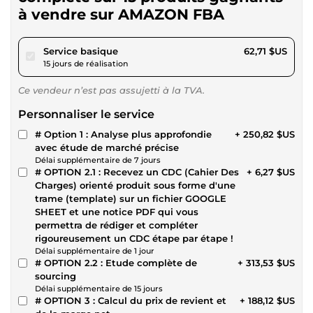
à vendre sur AMAZON FBA
pour 57,79 $US
Service basique
62,71 $US
15 jours de réalisation
Ce vendeur n’est pas assujetti à la TVA.
Personnaliser le service
# Option 1 : Analyse plus approfondie
+ 250,82 $US
avec étude de marché précise
Délai supplémentaire de 7 jours
# OPTION 2.1 : Recevez un CDC (Cahier Des
+ 6,27 $US
Charges) orienté produit sous forme d'une
trame (template) sur un fichier GOOGLE
SHEET et une notice PDF qui vous
permettra de rédiger et compléter
rigoureusement un CDC étape par étape !
Délai supplémentaire de 1 jour
# OPTION 2.2 : Etude complète de
+ 313,53 $US
sourcing
Délai supplémentaire de 15 jours
# OPTION 3 : Calcul du prix de revient et
+ 188,12 $US