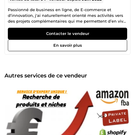
Passionné de business en ligne, de E-commerce et
d‘innovation, j'ai naturellement orienté mes activités vers
des projets complémentaires qui me permettent d’en vivre
pleinement aujourd’hui. Étant consultant et formateur de
métier pour des grands groupes, des PME ou des startups
Contacter le vendeur
pendant de nombreuses années, j'ai aujourd'hui décidé de
proposer mes services et mon expérience à des personnes
En savoir plus
soucieuses d’arriver à des résultats rapides grave à un
accompagnement personnalisé. Que vous soyez
particulier, débutant ou entrepreneur cherchant à scaler
son activité, je m’engage à vous conseiller, vous
accompagner et vous coacher en restant le plus proche de
Autres services de ce vendeur
vos projets, vos problématiques et vos objectifs. N'hésitez
pas à prendre connaissance des services que je propose et
à me contacter pour en savoir plus si besoin ! Au plaisir
d'être à votre service ! ;-)