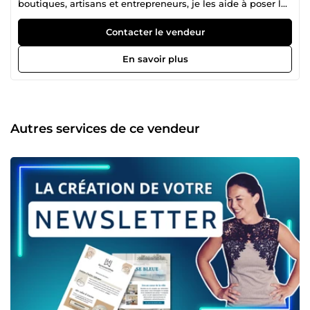
boutiques, artisans et entrepreneurs, je les aide à poser les
bases de leur communication digitale ! 🚀 Après un Master
en Communication Culturelle et Marketing Evénementiel
Contacter le vendeur
sur Paris, une alternance et quelques années en CDI/CDD
plus tard, j'ai sauté le pas dans l'entrepreneuriat ! Quelle
En savoir plus
vie ! Je m'éclate depuis 5 ans maintenant (c'est grave
docteur ?) Je suis ici pour poursuivre ces objectifs : varier
encore plus les projets, conserver cette liberté de choisir
ma manière de travailler, ne pas rester dans ses acquis et
sa routine de travail. Concrètement : Je suis spécialisée
Autres services de ce vendeur
dans la création de sites web Wordpress (One Page,
vitrine, e-commerce et réservations) avec une
spécialisation Elementor/Crocoblock, Community
Management et Rédaction SEO (Certification pro). Je
m'occupe également des fiches Google My Business de
mes clients, leurs newsletters, et tout ce qui pourraient les
aider à gagner en visibilité. En bref, je vous aide dans tous
les domaines de la communication ! À très vite, 😉 Laura