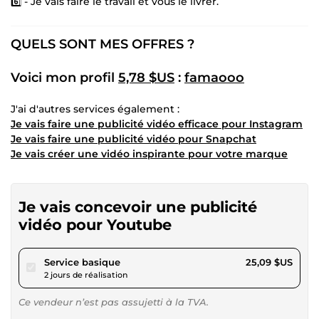
6️⃣ - Je vais faire le travail et vous le livrer.
QUELS SONT MES OFFRES ?
Voici mon profil
5,78 $US
:
famaooo
J'ai d'autres services également :
Je vais faire une publicité vidéo efficace pour Instagram
Je vais faire une publicité vidéo pour Snapchat
Je vais créer une vidéo inspirante pour votre marque
Je vais concevoir une publicité
vidéo pour Youtube
pour 23,12 $US
Service basique
25,09 $US
2 jours de réalisation
Ce vendeur n’est pas assujetti à la TVA.