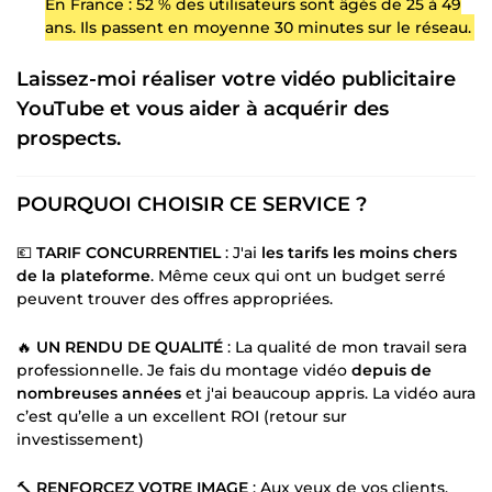
En France : 52 % des utilisateurs sont âgés de 25 à 49
ans. Ils passent en moyenne 30 minutes sur le réseau.
Laissez-moi réaliser votre vidéo publicitaire
YouTube et
vous aider à acquérir des
prospects
.
POURQUOI CHOISIR CE SERVICE ?
💶
TARIF CONCURRENTIEL
: J'ai
les tarifs les moins chers
de la plateforme
. Même ceux qui ont un budget serré
peuvent trouver des offres appropriées.
🔥
UN RENDU DE QUALITÉ
: La qualité de mon travail sera
professionnelle. Je fais du montage vidéo
depuis de
nombreuses années
et j'ai beaucoup appris. La vidéo aura
c’est qu’elle a un excellent ROI (retour sur
investissement)
🔨
RENFORCEZ VOTRE IMAGE
: Aux yeux de vos clients,