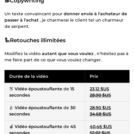
📝
Copywriting
Un texte convaincant pour
donner envie à l'acheteur de
passer à l'achat
, je charmerai le client tel un charmeur
de serpent.
🦾
Retouches illimitées
Modifiez la vidéo
autant que vous voulez
, n'hésitez pas à
me faire part de ce que vous voulez changer.
Durée de la vidéo
Prix
🍑
Vidéo époustouflante
de
15
23,12 $US
secondes
28,90 $US
🍐
Vidéo époustouflante
de
30
28,90 $US
secondes
34,68 $US
🍎
Vidéo époustouflante
de
45
40,46 $US
secondes
52,02 $US