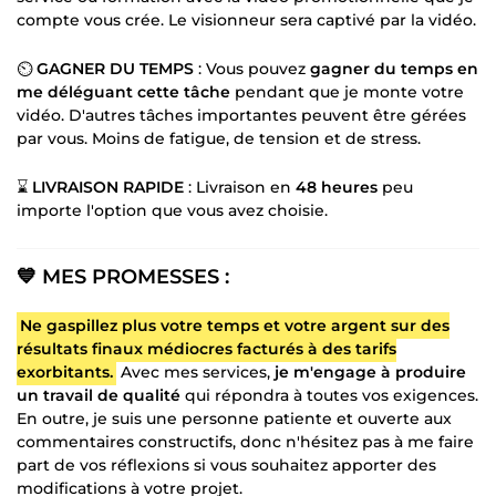
compte vous crée. Le visionneur sera captivé par la vidéo.
⏲️
GAGNER DU TEMPS
: Vous pouvez
gagner du temps en
me déléguant cette tâche
pendant que je monte votre
vidéo. D'autres tâches importantes peuvent être gérées
par vous. Moins de fatigue, de tension et de stress.
⌛
LIVRAISON RAPIDE
: Livraison en
48 heures
peu
importe l'option que vous avez choisie.
💙 MES PROMESSES :
Ne gaspillez plus votre temps et votre argent sur des
résultats finaux médiocres facturés à des tarifs
exorbitants.
Avec mes services,
je m'engage à produire
un travail de qualité
qui répondra à toutes vos exigences.
En outre, je suis une personne patiente et ouverte aux
commentaires constructifs, donc n'hésitez pas à me faire
part de vos réflexions si vous souhaitez apporter des
modifications à votre projet.