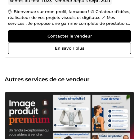
Ventes au total
1 023
Vendeur depuis
Sept. 2021
🖐 Bienvenue sur mon profil, famaooo ! 🎨 Créateur d'idées,
réalisateur de vos projets visuels et digitaux. 📌 Mes
services : Je propose une gamme complète de prestations
pour donner vie à vos projets : 🎞️ Montage photo et vidéo :
Transformez vos souvenirs ou vos contenus en œuvres
Contacter le vendeur
mémorables. 💻 Création de sites internet : Sites vitrines, e-
commerce ou plateformes sur mesure, je conçois des sites
En savoir plus
esthétiques et performants. 🔗 Conception de tunnels de
vente : Optimisez votre parcours client pour booster vos
conversions. 🎯 Pourquoi choisir famaooo ? ✅ Fiabilité et
engagement Chaque projet est traité avec sérieux et
professionnalisme, avec une priorité absolue : respecter
Autres services de ce vendeur
vos attentes et délais. 💡 Créativité et passion Ma passion
pour le design et le digital m'amène à explorer
constamment les tendances pour vous offrir des
réalisations modernes et percutantes. 💬 Écoute et
communication Je suis à vos côtés à chaque étape : de la
définition de vos besoins jusqu’à la finalisation. Mon
objectif est de vous offrir une expérience claire,
transparente et collaborative. 🛠️ Outils performants Grâce à
des logiciels tels qu’Adobe Photoshop, Premiere Pro et
WordPress, je vous garantis des rendus professionnels