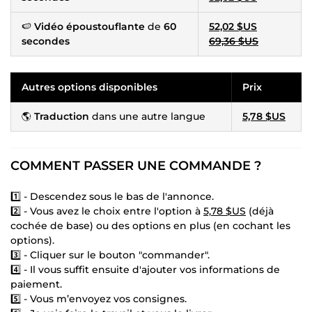
🍉
Vidéo époustouflante
de
60
52,02 $US
secondes
69,36 $US
Autres options disponibles
Prix
🌎
Traduction
dans une autre langue
5,78 $US
COMMENT PASSER UNE COMMANDE ?
1️⃣ - Descendez sous le bas de l'annonce.
2️⃣ - Vous avez le choix entre l'option à
5,78 $US
(déjà
cochée de base) ou des options en plus (en cochant les
options).
3️⃣ - Cliquer sur le bouton "commander".
4️⃣ - Il vous suffit ensuite d'ajouter vos informations de
paiement.
5️⃣ - Vous m’envoyez vos consignes.