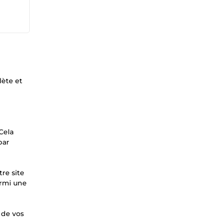
lète et
Cela
par
re site
armi une
 de vos