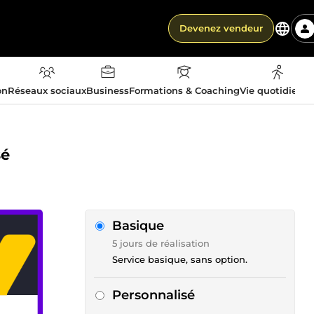
Devenez vendeur
on
Réseaux sociaux
Business
Formations & Coaching
Vie quotidienn
sé
Basique
5 jours de réalisation
Service basique, sans option.
Personnalisé