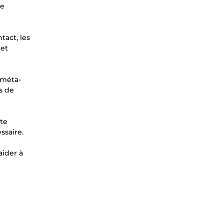
je
tact, les
 et
 méta-
us de
ite
ssaire.
aider à