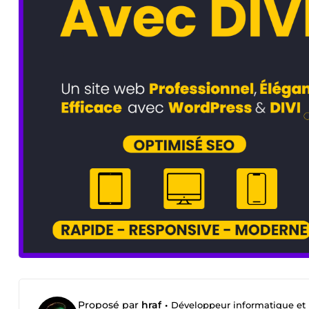
Proposé par
hraf
•
Développeur informatique et 