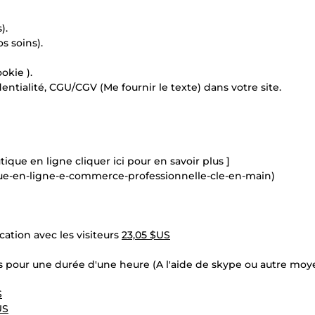
).
s soins).
okie ).
entialité, CGU/CGV (Me fournir le texte) dans votre site.
que en ligne cliquer ici pour en savoir plus ]
que-en-ligne-e-commerce-professionnelle-cle-en-main)
ation avec les visiteurs
23,05 $US
s pour une durée d'une heure (A l'aide de skype ou autre mo
S
US