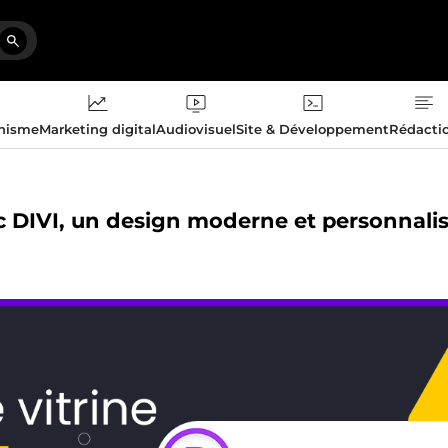
phisme
Marketing digital
Audiovisuel
Site & Développement
Rédacti
ec DIVI, un design moderne et personnali