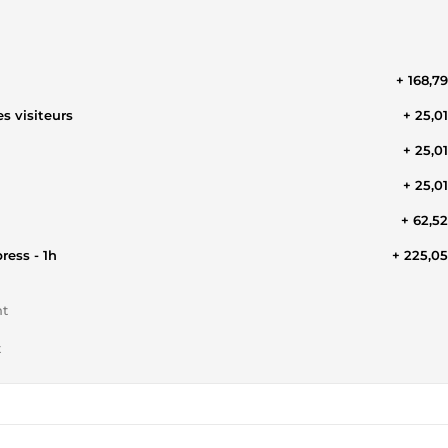
+ 168,7
s visiteurs
+ 25,0
+ 25,0
+ 25,0
+ 62,5
ress - 1h
+ 225,0
nt
t