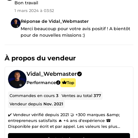
Bon travail
1 mars 2024 à 03:52
Réponse de Vidal_Webmaster
Merci beaucoup pour votre avis positif ! A bientôt
pour de nouvelles missions :)
À propos du vendeur
Vidal_Webmaster
Performance
Top
Commandes en cours
3
Ventes au total
377
Vendeur depuis
Nov. 2021
✔️ Vendeur vérifié depuis 2021 🤝 +300 marques &amp;
entrepreneurs satisfaits 🔥 +4 ans d'expérience ☎
Disponible par écrit et par appel. Les valeurs les plus
appréciées dans les avis de mes clients sont généralement
l'écoute attentive, l'expertise pointue et la rigueur dans