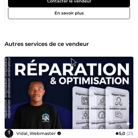
Contacter le vendeur
chaque prestation. Bonjour et bienvenue sur mon profil !
En tant qu'expert certifié en Web Marketing et
En savoir plus
Développeur Web, je suis là pour vous guider dans la
réalisation de vos projets web. Avec plus de 300 projets
réalisés avec succès, je suis fier de dire que ma maîtrise
du web a contribué au succès de plusieurs entreprises et
individus. Certains de mes clients continuent de me
Autres services de ce vendeur
contacter régulièrement même après la fin de leurs
projets, car ils sont sûrs de pouvoir compter sur mon suivi
de qualité et mon travail impeccable. 🔥 Passionnée par la
vente et le digital, je suis toujours connectée et prête à
travailler ou à apprendre de nouvelles choses. C'est ainsi
que j'ai pu développer mes compétences en : ✔️
WordPress ✔️ SEO ✔️ Assistance virtuelle ✔️ Google
Analytics ✔️ Copywriting ✔️ Shopify ✔️ HTML/CSS/PHP ✔️
Assistance informatique ✔️ Emailing Si vous avez un
nouveau projet à lancer ou des défis à relever dans votre
entreprise, n'hésitez pas à me contacter, je me ferai un
plaisir de vous aider à réussir. Très ouvert au dialogue, je
suis disponible pour répondre à toutes vos préoccupations.
Ma seule motivation est de vous aider à faire exploser vos
ventes ou votre service !🚀
Vidal_Webmaster
5,0
(21)