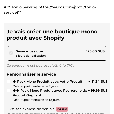
# **[Tonio Service](https://5euros.com/profil/tonio-
service)**
Je vais créer une boutique mono
produit avec Shopify
pour 115,21 $US
Service basique
125,00 $US
3 jours de réalisation
Ce vendeur n’est pas assujetti à la TVA.
Personnaliser le service
🔱 Pack Mono Produit avec Votre Produit
+ 81,24 $US
Délai supplémentaire de 7 jours
🔱🔱 Pack Mono Produit avec Recherche de
+ 99,99 $US
Produit Gagnant
Délai supplémentaire de 10 jours
Livraison express disponible
EXPRESS
Vous pouvez choisir un délai plus court lors du paiement