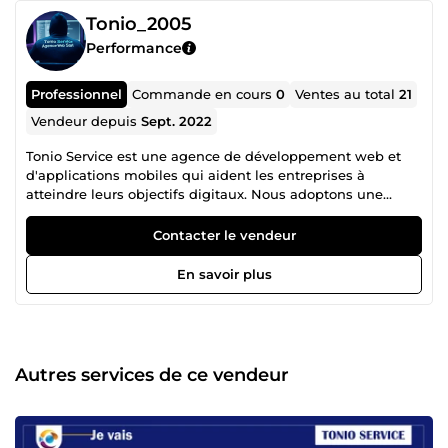
Tonio_2005
Performance
Professionnel
Commande en cours
0
Ventes au total
21
Vendeur depuis
Sept. 2022
Tonio Service est une agence de développement web et
d'applications mobiles qui aident les entreprises à
atteindre leurs objectifs digitaux. Nous adoptons une
approche holistique et centrée sur l'utilisateur en matière
de conception, de développement et de marketing
Contacter le vendeur
d'applications Web et mobiles. Notre équipe d'ingénieurs,
de chefs de projet et de spécialistes du marketing
En savoir plus
expérimentés travaille ensemble pour créer des
expériences utilisateur intuitives et attrayantes qui aident
les entreprises à se développer. Nous sommes passionnés
par notre travail et déterminés à offrir le meilleur service
possible à nos clients.
Autres services de ce vendeur