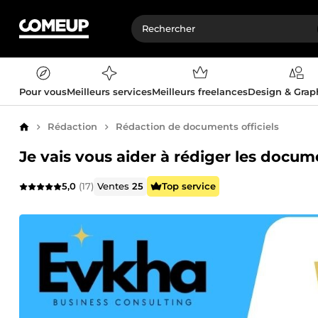
Pour vous
Meilleurs services
Meilleurs freelances
Design & Gra
Rédaction
Rédaction de documents officiels
Accueil
Je vais vous aider à rédiger les docum
5,0
(17)
Ventes
25
Top service