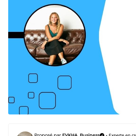
Proposé par
EVKHA_Business
•
Experte en cr