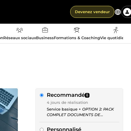
Devenez vendeur
on
Réseaux sociaux
Business
Formations & Coaching
Vie quotidienn
Recommandé
4 jours de réalisation
Service basique +
OPTION 2: PACK
COMPLET DOCUMENTS DE
CRÉATION
Personnalisé