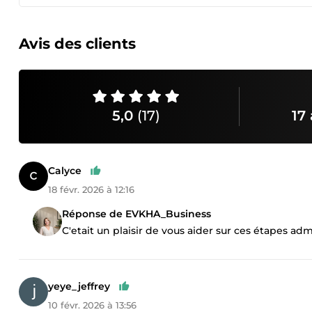
Avis des clients
5,0
(17)
17 
Calyce
18 févr. 2026 à 12:16
Réponse de EVKHA_Business
C'etait un plaisir de vous aider sur ces étapes admin
yeye_jeffrey
10 févr. 2026 à 13:56