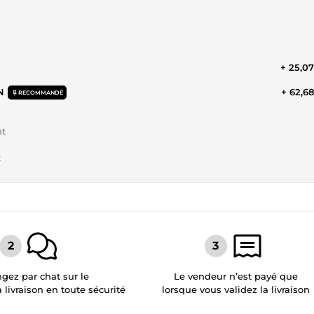
+ 25,0
N
+ 62,6
RECOMMANDÉ
nt
t
gez par chat sur le
Le vendeur n’est payé que
a livraison en toute sécurité
lorsque vous validez la livraison