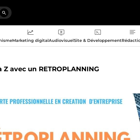
phisme
Marketing digital
Audiovisuel
Site & Développement
Rédacti
 A à Z avec un RETROPLANNING