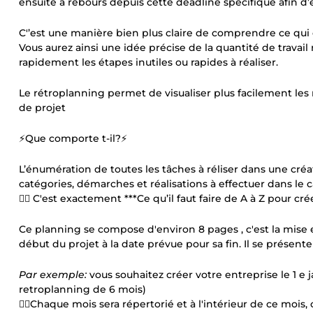
ensuite à rebours depuis cette deadline spécifique afin d’
C'’est une manière bien plus claire de comprendre ce qui 
Vous aurez ainsi une idée précise de la quantité de travai
rapidement les étapes inutiles ou rapides à réaliser.
Le rétroplanning permet de visualiser plus facilement les 
de projet
⚡Que comporte t-il?⚡
L’énumération de toutes les tâches à réliser dans une créa
catégories, démarches et réalisations à effectuer dans le c
👉🏻 C'est exactement ***Ce qu’il faut faire de A à Z pour cré
Ce planning se compose d'environ 8 pages , c'est la mise e
début du projet à la date prévue pour sa fin. Il se présent
Par exemple:
vous souhaitez créer votre entreprise le 1 e j
retroplanning de 6 mois)
👉🏻Chaque mois sera répertorié et à l'intérieur de ce mois