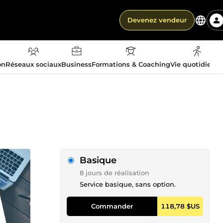
Devenez vendeur
on
Réseaux sociaux
Business
Formations & Coaching
Vie quotidienn
Basique
8 jours de réalisation
Service basique, sans option.
Commander
118,78 $US