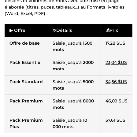
besoins et volumes de mots avec une mise en page
élaborée (titres, puces, tableaux...) au Formats livrables
(Word, Excel, PDF) :
▶ Offre
✨Détails
💰Prix
Offre de base
Saisie jusqu'à
1500
17,28 $US
mots
Pack Essentiel
Saisie jusqu'à
2000
23,04 $US
mots
Pack Standard
Saisie jusqu'à
5000
34,56 $US
mots
Pack Premium
Saisie jusqu'à
8000
46,09 $US
mots
Pack Premium
Saisie jusqu'à
10
57,61 $US
Plus
000 mots