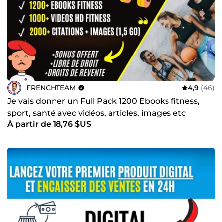
durablement. Vous cherchez une équipe polyvalente,
dynamique et compétente pour développer votre activité
en ligne ? Contactez La French Team dès maintenant. À
très bientôt, La French Team
FRENCHTEAM
4,9
(46)
Je vais donner un Full Pack 1200 Ebooks fitness,
sport, santé avec vidéos, articles, images etc
À partir de 18,76 $US