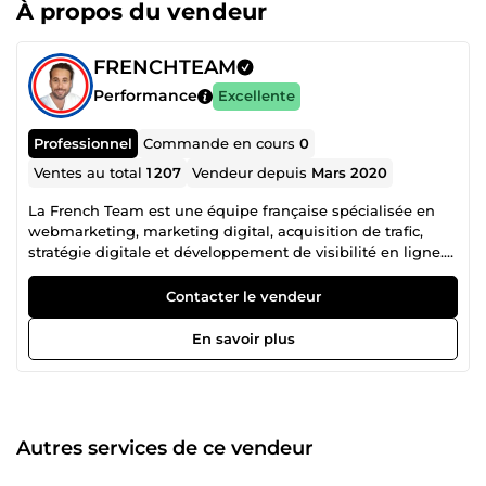
À propos du vendeur
FRENCHTEAM
Performance
Excellente
Professionnel
Commande en cours
0
Ventes au total
1 207
Vendeur depuis
Mars 2020
La French Team est une équipe française spécialisée en
webmarketing, marketing digital, acquisition de trafic,
stratégie digitale et développement de visibilité en ligne.
Notre collectif regroupe plusieurs profils complémentaires,
âgés de 21 à 39 ans, chacun expert dans son domaine :
Contacter le vendeur
publicité Facebook Ads, Instagram Ads, Snapchat Ads,
Google Ads, création de site web, tunnel de vente,
En savoir plus
copywriting, génération de leads, branding, growth
hacking, automation, stratégie réseaux sociaux,
référencement, conversion et visibilité business. Cette
diversité de compétences nous permet de proposer une
approche complète, efficace et orientée résultats. Là où
Autres services de ce vendeur
beaucoup s’arrêtent à la théorie, nous mettons en place
des actions concrètes pour attirer plus de clients,