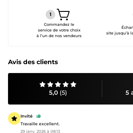
Commandez le
Échan
service de votre choix
site jusqu’à l
à l’un de nos vendeurs
Avis des clients
5,0
(5)
5 
Invité
Travaille excellent.
29 janv. 2026 à 08:13