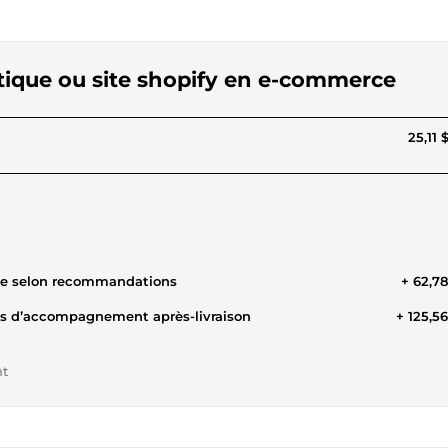
outique ou site shopify en e-commerce
25,11 
ite selon recommandations
+ 62,7
is d’accompagnement après-livraison
+ 125,5
nt