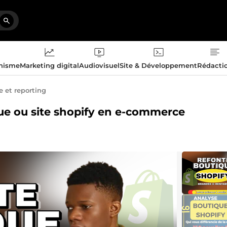
phisme
Marketing digital
Audiovisuel
Site & Développement
Rédacti
e et reporting
ique ou site shopify en e-commerce