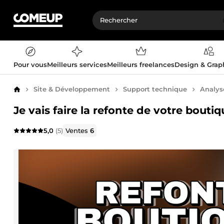
Pour vous
Meilleurs services
Meilleurs freelances
Design & Gra
Site & Développement
Support technique
Analys
Accueil
Je vais faire la refonte de votre bout
5,0
(5)
Ventes
6