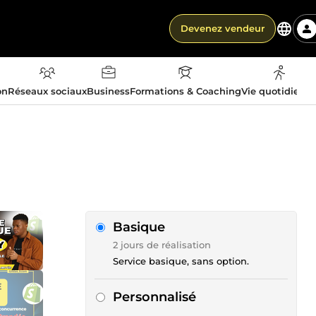
Devenez vendeur
on
Réseaux sociaux
Business
Formations & Coaching
Vie quotidienn
Basique
2 jours de réalisation
Service basique, sans option.
Personnalisé