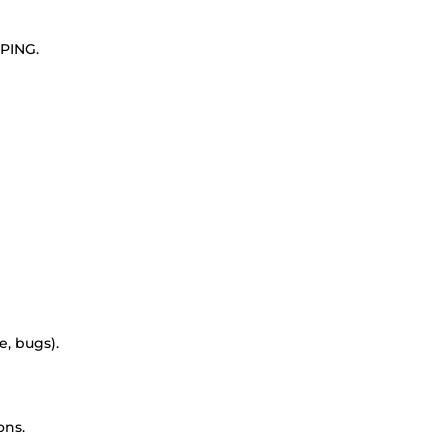
PING.
, bugs).
ons.