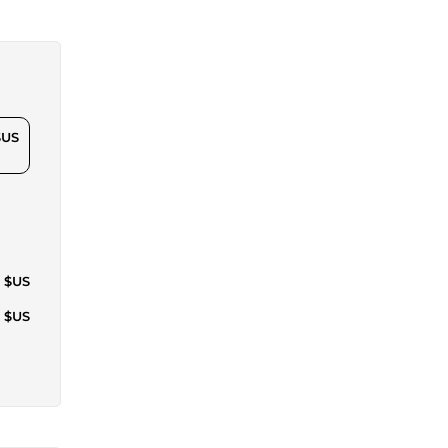
$US
8 $US
6 $US