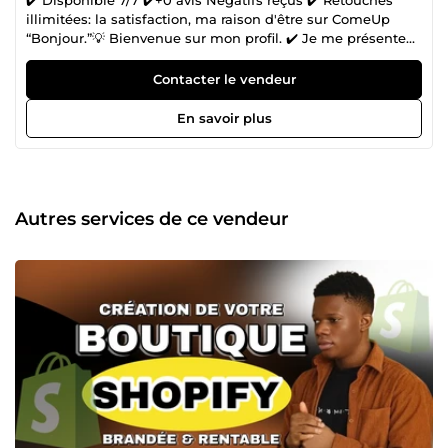
✔️ Disponible 7/7 ✔️+0 avis Négatifs reçus ✔️ Retouches
illimitées: la satisfaction, ma raison d'être sur ComeUp
“Bonjour.”💡 Bienvenue sur mon profil. ✔️ Je me présente
Gildas, jeune entrepreneur web e-commerçant spécialisé
dans la création des vidéos publicitaires et des boutiques
Contacter le vendeur
shopify il y a environ 3ans . ✔️ Par le biais de cette
plateforme, pour vous présenter mes meilleurs services
En savoir plus
concernant le e-commerce en général. ✔️ Je crois être la
meilleure personne et mieux placée pour satisfaire vos
besoins vu mes expériences et mes compétences dans le
domaine du e-commerce et surtout en dropshipping. ✔️ Le
travail au point est ma priorité, votre préférence. Contactez-
Autres services de ce vendeur
moi dès maintenant, pour qu'on discute de vive voix de
votre projet. A très vite de l'autre côté 🚀🥇”