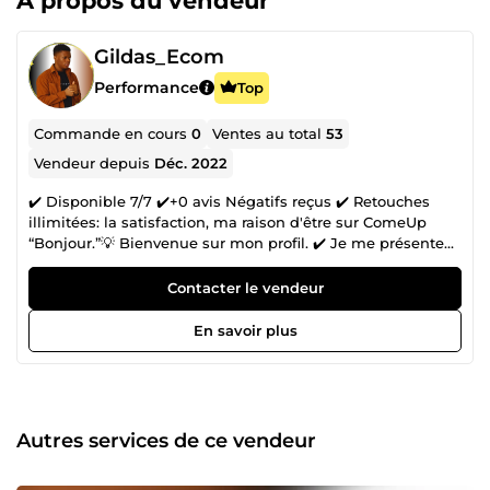
À propos du vendeur
Gildas_Ecom
Performance
Top
Commande en cours
0
Ventes au total
53
Vendeur depuis
Déc. 2022
✔️ Disponible 7/7 ✔️+0 avis Négatifs reçus ✔️ Retouches
illimitées: la satisfaction, ma raison d'être sur ComeUp
“Bonjour.”💡 Bienvenue sur mon profil. ✔️ Je me présente
Gildas, jeune entrepreneur web e-commerçant spécialisé
dans la création des vidéos publicitaires et des boutiques
Contacter le vendeur
shopify il y a environ 3ans . ✔️ Par le biais de cette
plateforme, pour vous présenter mes meilleurs services
En savoir plus
concernant le e-commerce en général. ✔️ Je crois être la
meilleure personne et mieux placée pour satisfaire vos
besoins vu mes expériences et mes compétences dans le
domaine du e-commerce et surtout en dropshipping. ✔️ Le
travail au point est ma priorité, votre préférence. Contactez-
Autres services de ce vendeur
moi dès maintenant, pour qu'on discute de vive voix de
votre projet. A très vite de l'autre côté 🚀🥇”