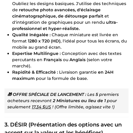
Oubliez les designs basiques. J'utilise des techniques
de
retouche photo avancées, d'éclairage
cinématographique, de détourage parfait
et
d'intégration de graphiques pour un rendu
ultra-
professionnel et hyper-réaliste.
Qualité Inégalée :
Chaque miniature est livrée en
format
1280 x 720 (HD)
, l'idéal pour tous les écrans, du
mobile au grand écran.
Expertise Multilingue :
Conception avec des textes
percutants en
Français
ou
Anglais
(selon votre
marché).
Rapidité & Efficacité :
Livraison garantie
en 24H
maximum
pour la formule de base.
🎁 OFFRE SPÉCIALE DE LANCEMENT :
Les
5
premiers
acheteurs recevront
2 Miniatures au lieu de 1
pour
seulement
17,34 $US
! (Offre limitée, agissez vite !)
3. DÉSIR (Présentation des options avec un
accent sur la valeur et les bénéfices)