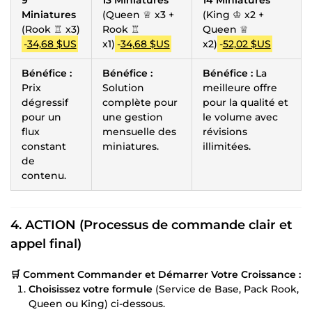
Miniatures
(Queen ♕ x3 +
(King ♔ x2 +
(Rook ♖ x3)
Rook ♖
Queen ♕
-
34,68 $US
x1)
-
34,68 $US
x2)
-
52,02 $US
Bénéfice :
Bénéfice :
Bénéfice :
La
Prix
Solution
meilleure offre
dégressif
complète pour
pour la qualité et
pour un
une gestion
le volume avec
flux
mensuelle des
révisions
constant
miniatures.
illimitées.
de
contenu.
4. ACTION (Processus de commande clair et
appel final)
🛒 Comment Commander et Démarrer Votre Croissance :
Choisissez votre formule
(Service de Base, Pack Rook,
Queen ou King) ci-dessous.