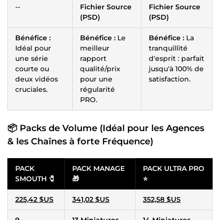
--
Fichier Source
Fichier Source
(PSD)
(PSD)
Bénéfice :
Bénéfice :
Le
Bénéfice :
La
Idéal pour
meilleur
tranquillité
une série
rapport
d'esprit : parfait
courte ou
qualité/prix
jusqu'à 100% de
deux vidéos
pour une
satisfaction.
cruciales.
régularité
PRO.
📦 Packs de Volume (Idéal pour les Agences
& les Chaînes à forte Fréquence)
PACK
PACK MANAGE
PACK ULTRA PRO
SMOUTH 🧷
🎁
⭐
225,42 $US
341,02 $US
352,58 $US
9
13 Miniatures
14 Miniatures