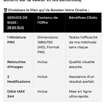
🏆 Choisissez le Plan qui Va Booster Votre Chaîne :
SERVICE DE
Contenu de
Bénéfices Ciblés
BASE :
l'Offre
28,90 $US
1 Miniature
Dimensions
Testez l'efficacité
PRO
1280x720
de ma méthode
(HD), Format
sans risque.
PNG
Retouches
Inclus
Qualité visuelle
d'images
assurée.
2
Inclus
Assurance d'un
Modifications
résultat parfait.
Délai MAX
Inclus
Mise en ligne
24H
ultra-rapide.