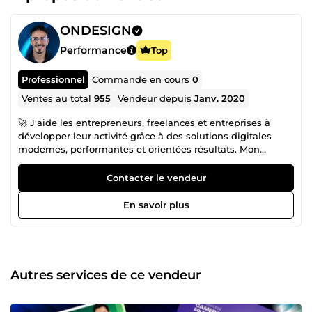
ONDESIGN
Performance
Top
Professionnel
Commande en cours
0
Ventes au total
955
Vendeur depuis
Janv. 2020
🚀 J'aide les entrepreneurs, freelances et entreprises à
développer leur activité grâce à des solutions digitales
modernes, performantes et orientées résultats. Mon
objectif est de créer des systèmes qui améliorent votre
visibilité, renforcent votre image de marque et
Contacter le vendeur
automatisent vos processus afin que vous puissiez vous
concentrer sur votre croissance. Spécialisé en Web Design
En savoir plus
et Design Graphique, je conçois des interfaces modernes,
des identités visuelles professionnelles et des supports de
communication qui inspirent confiance et convertissent
vos visiteurs en clients. Chaque projet est pensé pour offrir
une expérience utilisateur optimale tout en valorisant
Autres services de ce vendeur
votre marque. J'accompagne également les entreprises
dans l'Automatisation No-Code avec n8n, en développant
des Workflows Automatisés capables de connecter vos