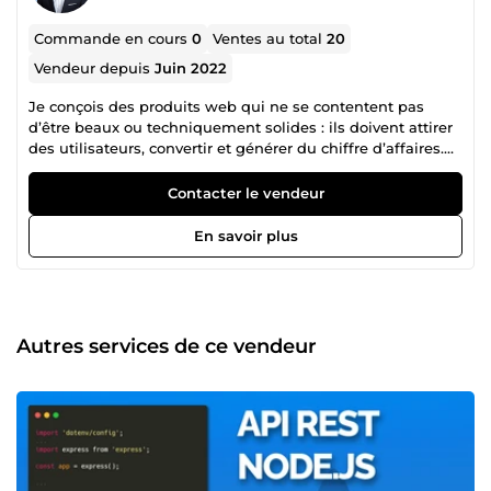
Commande en cours
0
Ventes au total
20
Vendeur depuis
Juin 2022
Je conçois des produits web qui ne se contentent pas
d’être beaux ou techniquement solides : ils doivent attirer
des utilisateurs, convertir et générer du chiffre d’affaires.
Développeur spécialisé en applications web, intelligence
artificielle, SaaS, SEO et GEO, je maîtrise l’ensemble du
Contacter le vendeur
cycle produit : idée, conception, développement,
lancement, acquisition et optimisation. Je développe et
En savoir plus
exploite également mes propres SaaS, dont certains
génèrent aujourd’hui plusieurs milliers d’euros par mois.
Cette expérience me permet d’aborder chaque projet avec
une vision concrète du business, des coûts, de la
conversion et de la rentabilité. Ce que je fais pour vous
Autres services de ce vendeur
Sites web &amp; landing pages : interfaces modernes,
rapides, responsives et pensées pour convertir. SaaS &amp;
MVP : conception et développement de produits complets,
prêts à être testés et commercialisés. Applications IA :
intégration de LLM, agents IA, RAG, chatbots,
automatisations et génération de contenu. SEO &amp;
GEO : optimisation pour Google, moteurs de recherche IA