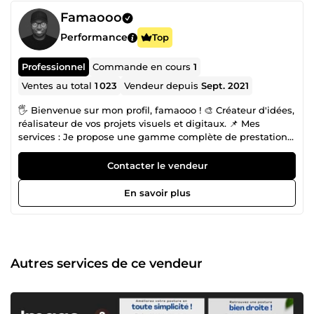
Famaooo
Performance
Top
Professionnel
Commande en cours
1
Ventes au total
1 023
Vendeur depuis
Sept. 2021
🖐 Bienvenue sur mon profil, famaooo ! 🎨 Créateur d'idées,
réalisateur de vos projets visuels et digitaux. 📌 Mes
services : Je propose une gamme complète de prestations
pour donner vie à vos projets : 🎞️ Montage photo et vidéo :
Transformez vos souvenirs ou vos contenus en œuvres
Contacter le vendeur
mémorables. 💻 Création de sites internet : Sites vitrines, e-
commerce ou plateformes sur mesure, je conçois des sites
En savoir plus
esthétiques et performants. 🔗 Conception de tunnels de
vente : Optimisez votre parcours client pour booster vos
conversions. 🎯 Pourquoi choisir famaooo ? ✅ Fiabilité et
engagement Chaque projet est traité avec sérieux et
professionnalisme, avec une priorité absolue : respecter
Autres services de ce vendeur
vos attentes et délais. 💡 Créativité et passion Ma passion
pour le design et le digital m'amène à explorer
constamment les tendances pour vous offrir des
réalisations modernes et percutantes. 💬 Écoute et