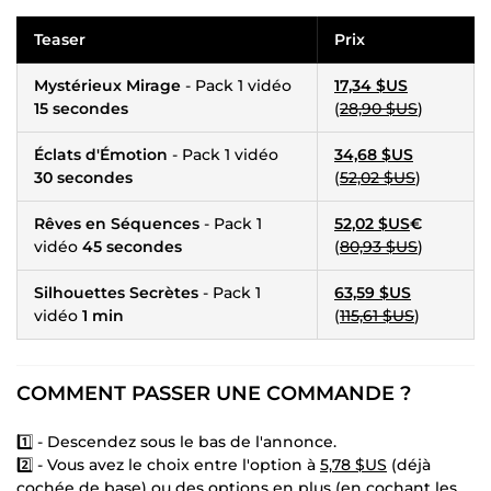
Teaser
Prix
Mystérieux Mirage
- Pack 1 vidéo
17,34 $US
15 secondes
(
28,90 $US
)
Éclats d'Émotion
- Pack 1 vidéo
34,68 $US
30 secondes
(
52,02 $US
)
Rêves en Séquences
- Pack 1
52,02 $US
€
vidéo
45 secondes
(
80,93 $US
)
Silhouettes Secrètes
- Pack 1
63,59 $US
vidéo
1 min
(
115,61 $US
)
COMMENT PASSER UNE COMMANDE ?
1️⃣ - Descendez sous le bas de l'annonce.
2️⃣ - Vous avez le choix entre l'option à
5,78 $US
(déjà
cochée de base) ou des options en plus (en cochant les