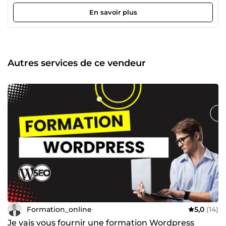
(avec la revente de mes droits d'auteur). Aujourd’hui, j’ai
décidé de partager mes connaissances et mon expertise
En savoir plus
avec vous. Cela me permettra de combiner entre ma
passion et mon travail. Ainsi, j’arrive à voir le monde de
travail d’une nouvelle perspective où je suis beaucoup plus
heureux qu’avant et surtout, plus libre. Cette passion m’a
permis de créer un portefeuille de plus de 100 formations
Autres services de ce vendeur
dont 10 qui sont considérées Best-Seller sur la plateforme
Udemy où je suis classé Meilleur Formateur. D’ailleurs, on
ne peut pas nier que le digital constitue une très grande
partie de nos vies. Il faut le maîtriser parfaitement pour
obtenir des résultats optimaux. En effet, certains outils,
tels que Facebook Ads, Google Ads et LinkedIn Ads sont
également abordés et bien détaillés pour vous assister à
mieux comprendre leur importance et en quoi ils vous
seront idéalement utiles. Mon objectif est le suivant :
Partager mes connaissances d’une façon simple, concise
et conviviale avec de simples stratégies pratiques afin que
tout le monde puisse en tirer profit le plus rapidement
possible et de manière efficace.
Formation_online
5,0
(14)
Je vais vous fournir une formation Wordpress