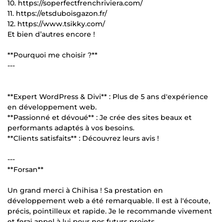
10. https://soperfectfrenchriviera.com/
11. https://etsduboisgazon.fr/
12. https://www.tsikky.com/
Et bien d’autres encore !
**Pourquoi me choisir ?**
---
**Expert WordPress & Divi** : Plus de 5 ans d'expérience
en développement web.
**Passionné et dévoué** : Je crée des sites beaux et
performants adaptés à vos besoins.
**Clients satisfaits** : Découvrez leurs avis !
---
**Forsan**
Un grand merci à Chihisa ! Sa prestation en
développement web a été remarquable. Il est à l'écoute,
précis, pointilleux et rapide. Je le recommande vivement
et ferai appel à lui pour nos futurs projets.