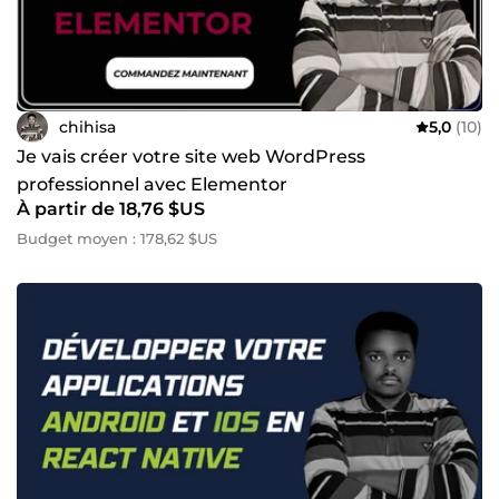
de haute qualité dans les délais impartis. 🎨 Je maîtrise
WordPress, Shopify, WooCommerce, HTML5, CSS3,
JavaScript, PHP et MySQL. 🔔 Vous avez des questions ?
N'hésitez pas à me contacter ! Transformons vos idées web
en réalité !
chihisa
5,0
(10)
Je vais créer votre site web WordPress
professionnel avec Elementor
À partir de 18,76 $US
Budget moyen : 178,62 $US