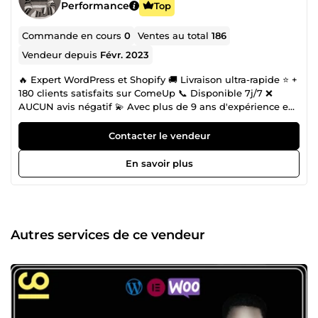
Performance
Top
Commande en cours
0
Ventes au total
186
Vendeur depuis
Févr. 2023
🔥 Expert WordPress et Shopify 🚚 Livraison ultra-rapide ⭐ +
180 clients satisfaits sur ComeUp 📞 Disponible 7j/7 ❌
AUCUN avis négatif 💫 Avec plus de 9 ans d'expérience en
développement web, j'ai affiné mes compétences
techniques pour créer des sites web puissants, évolutifs et
Contacter le vendeur
conviviaux. Mon expertise approfondie et ma
compréhension intuitive des technologies web me
En savoir plus
permettent de concevoir des expériences digitales qui ne
se contentent pas d’être esthétiques, mais qui génèrent
également des résultats significatifs pour les entreprises.
♨️ En tant que développeur WordPress &amp; Shopify, je
suis passionné par la création de sites web performants !
Autres services de ce vendeur
Je me spécialise dans la personnalisation de thèmes
WordPress et Shopify, dans les solutions eCommerce et les
intégrations fluides. Mon objectif est de développer des
sites web à la fois attrayants, faciles à naviguer et
optimisés pour la conversion. Je collabore étroitement
avec mes clients pour m'assurer que leur vision prend vie