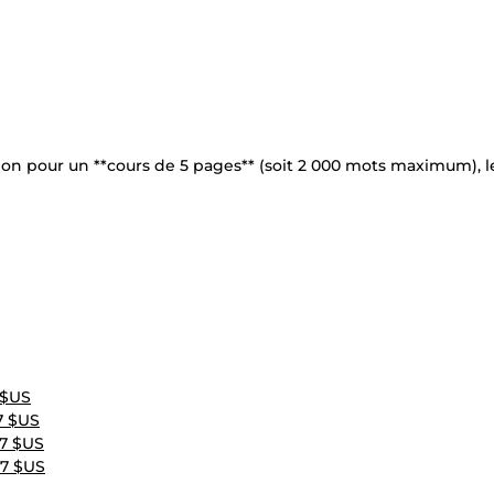
vision pour un **cours de 5 pages** (soit 2 000 mots maximum), l
 $US
7 $US
27 $US
17 $US