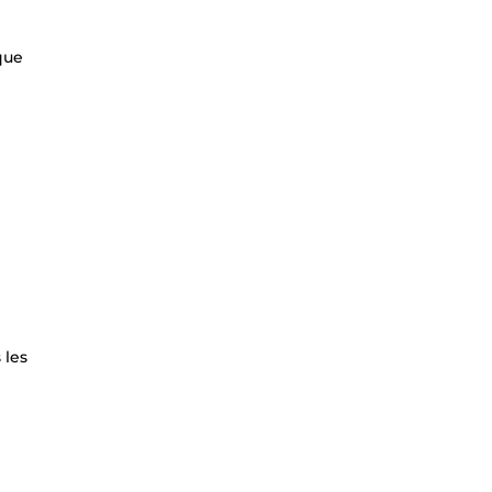
que
 les