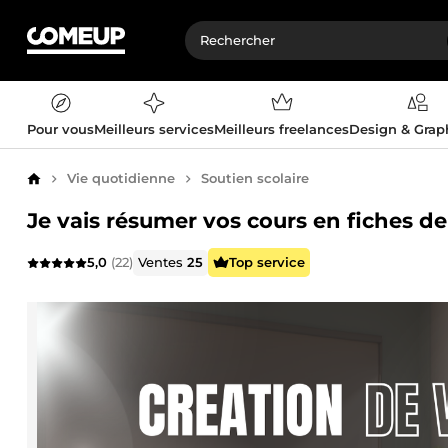
Pour vous
Meilleurs services
Meilleurs freelances
Design & Gra
Vie quotidienne
Soutien scolaire
Accueil
Je vais résumer vos cours en fiches de
5,0
(22)
Ventes
25
Top service