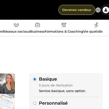
Devenez vendeur
on
Réseaux sociaux
Business
Formations & Coaching
Vie quotidienn
Basique
5 jours de réalisation
Service basique, sans option.
Personnalisé