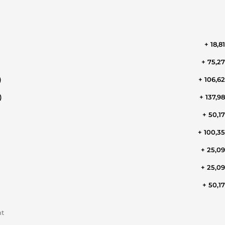
+ 18,8
+ 75,2
)
+ 106,6
)
+ 137,9
+ 50,1
+ 100,3
+ 25,0
+ 25,0
+ 50,1
nt