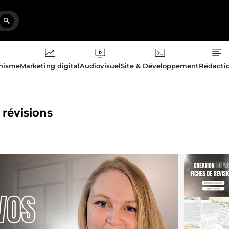
phisme
Marketing digital
Audiovisuel
Site & Développement
Rédacti
 révisions