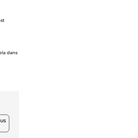
est
ela dans
$US