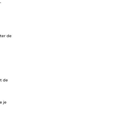
~
iter de
ut de
e je