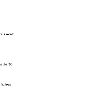
ous avez
es de 30
 fiches