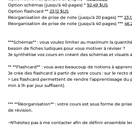
Option schémas (jusqu'à 40 pages) *
92,49 $US
Option flashcard **
23,12 $US
Réorganisation de prise de note (jusqu'à 20 pages) ***
23,
Réorganisation de prise de note (jusqu'à 40 pages) ***
46,
***Schémas** : vous voulez limiter au maximum la quantité
besoin de fiches ludiques pour vous motiver à réviser ?
Je synthétise vos cours en créant des schémas et visuels 
** **Flashcard** : vous avez beaucoup de notions à appren
Je crée des flashcard à partir de votre cours : sur le recto 
> Les flashcard permettent de rendre l’apprentissage du p
min à 1h par jour suffisent).
*** **Réorganisation** : votre cours est sous forme de pri
de révision.
~N’hésitez pas à me contacter afin de définir ensemble le