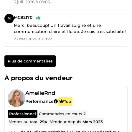
3 juil. 2026 à 09:03
MC92170
Merci beaucoup! Un travail soigné et une
communication claire et fluide. Je suis très satisfaite!
23 mai 2026 à 08:22
Plus de commentaires
À propos du vendeur
AmelieRnd
Performance
Top
Professionnel
Commandes en cours
2
Ventes au total
294
Vendeur depuis
Mars 2023
⭐️⭐️⭐️ + de 150 clients satisfaits | Alliez rigueur scientifique