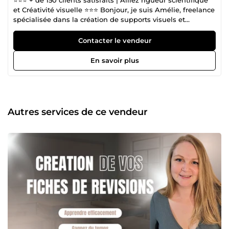
et Créativité visuelle ⭐️⭐️⭐️ Bonjour, je suis Amélie, freelance
spécialisée dans la création de supports visuels et
l’accompagnement académique. 🎓 Docteure en
neurosciences, j’ai travaillé plus de 10 ans comme
Contacter le vendeur
chercheuse. Ce parcours m’a appris rigueur, sens du détail
et capacité d’analyse. Mais c’est en devenant maman pour
En savoir plus
la deuxième fois que j’ai choisi de réinventer ma vie
professionnelle autour de ce qui me passionne
aujourd’hui : vous accompagner pour sublimer vos projets,
en alliant créativité et efficacité. 💎 Ma valeur ajoutée ? Une
approche complète, à la fois sur le fond (logique, clarté,
Autres services de ce vendeur
cohérence) et sur la forme (design, mise en page). 👉Je
transforme vos idées en supports professionnels, clairs et
impactants. ✅ Concrètement, voici ce que je propose : 💡
Conception de présentations PowerPoint personnalisées 🎨
Mise en page de documents &amp; création de visuels
(brochures, rapports, e-books, flyers…) 📝Accompagnement
académique : aide à la rédaction de mémoire, et de thèse
et aide à la préparation de soutenance 🎯 À l’écoute,
réactive et impliquée, je m’adapte à chaque projet pour
livrer un travail soigné, sur-mesure et professionnel. 📩
Discutons de votre besoin — je serai ravie de collaborer
avec vous !