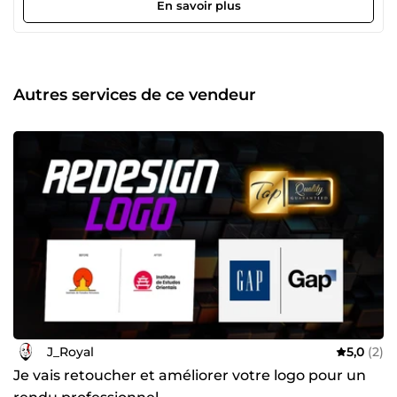
endroit. Avec plus de 5 ans d’expérience en design
En savoir plus
graphique, je mets mon expertise au service de votre
image de marque. Ma priorité est votre satisfaction, à
travers des visuels créatifs, percutants et alignés avec vos
objectifs. J’ai accompagné de nombreux clients
(entreprises, startups, marques personnelles) dans la
Autres services de ce vendeur
réalisation de projets de communication visuelle, identité
de marque et design digital. Mes services incluent : •
Création de logo professionnel • Conception de carte de
visite, flyer, affiche, brochure • Création de charte
graphique complète • Design pour réseaux sociaux •
Maquettes UI/UX sur Figma • Retouche photo
professionnelle • Mise en page sur InDesign Outils
maîtrisés : • Adobe Illustrator • Adobe Photoshop • Adobe
InDesign • Figma • Canva Pro Pourquoi choisir mon service
? ✅ 5 ans d’expérience en design graphique ⭐ Satisfaction
client garantie 🤝 Approche personnalisée et collaborative
📞 Disponible 7j/7 🎯 Livraison rapide et respect des délais
🎨 Design créatif et sur-mesure
J_Royal
5,0
(2)
Je vais retoucher et améliorer votre logo pour un