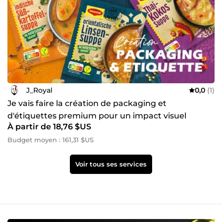
J_Royal
0,0
(1)
Je vais faire la création de packaging et
d'étiquettes premium pour un impact visuel
À partir de 18,76 $US
optimal
Budget moyen : 161,31 $US
Voir tous ses services