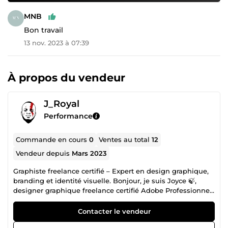
MNB
Bon travail
13 nov. 2023 à 07:39
À propos du vendeur
J_Royal
Performance
Commande en cours
0
Ventes au total
12
Vendeur depuis
Mars 2023
Graphiste freelance certifié – Expert en design graphique,
branding et identité visuelle. Bonjour, je suis Joyce 🍃,
designer graphique freelance certifié Adobe Professionnel.
Vous cherchez un graphiste professionnel pour vos projets
de design graphique, de création de logo, de charte
Contacter le vendeur
graphique, ou de branding visuel ? Vous êtes au bon