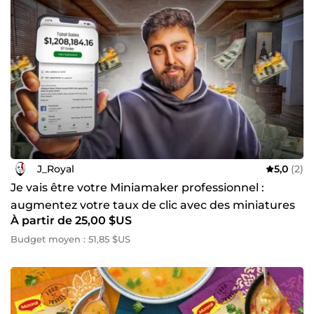
J_Royal
5,0
(2)
Je vais être votre Miniamaker professionnel :
augmentez votre taux de clic avec des miniatures
À partir de 25,00 $US
sur-mesure
Budget moyen : 51,85 $US