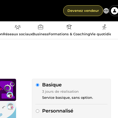
Devenez vendeur
on
Réseaux sociaux
Business
Formations & Coaching
Vie quotidienn
Basique
3 jours de réalisation
Service basique, sans option.
Personnalisé