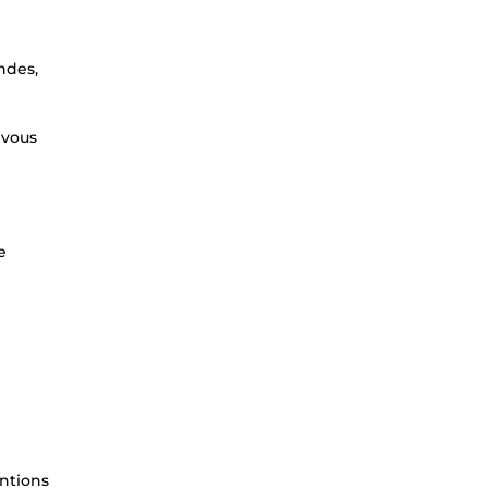
ndes,
 vous
e
entions