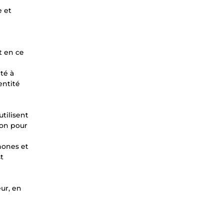
e et
t en ce
té à
entité
tilisent
ion pour
hones et
st
ur, en