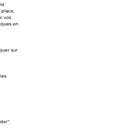
la
 place.
c vos
diques en
iquer sur
les
der".