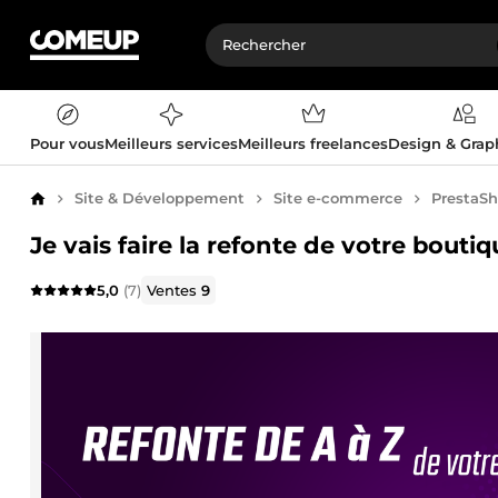
Pour vous
Meilleurs services
Meilleurs freelances
Design & Gra
Site & Développement
Site e-commerce
PrestaS
Accueil
Je vais faire la refonte de votre bouti
5,0
(7)
Ventes
9