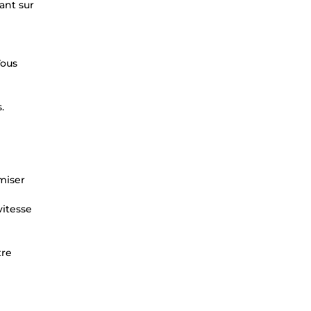
ant sur
Vous
.
miser
vitesse
tre