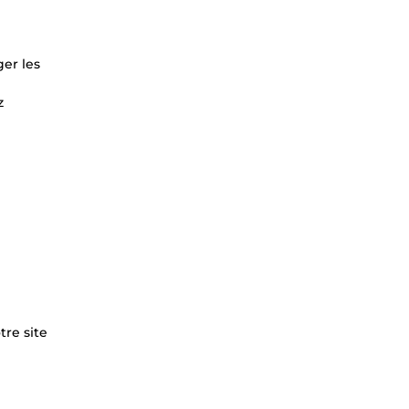
er les
z
tre site