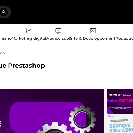
phisme
Marketing digital
Audiovisuel
Site & Développement
Rédacti
hop
que Prestashop