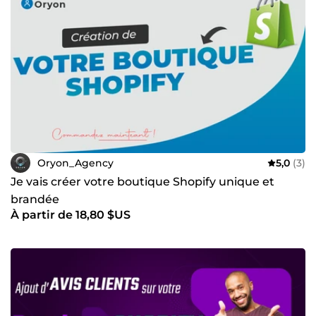
ambitions, et concevoir une expérience en ligne qui reflète
parfaitement l’essence de votre marque. Prêt à booster
votre activité en ligne ? Contactez-moi dès aujourd’hui, et
ensemble, construisons des solutions digitales innovantes
qui vous propulseront vers de nouveaux horizons. À très
vite pour écrire ensemble votre prochain grand succès ! 🤝
Oryon_Agency
5,0
(3)
Je vais créer votre boutique Shopify unique et
brandée
À partir de 18,80 $US