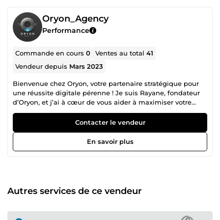
Oryon_Agency
Performance
Commande en cours
0
Ventes au total
41
Vendeur depuis
Mars 2023
Bienvenue chez Oryon, votre partenaire stratégique pour
une réussite digitale pérenne ! Je suis Rayane, fondateur
d’Oryon, et j’ai à cœur de vous aider à maximiser votre
potentiel en ligne. Avec une solide expérience dans le
domaine du e-commerce, je m’engage à guider les
Contacter le vendeur
entrepreneurs ambitieux et les agences créatives dans la
création de sites web performants et l’élaboration de
En savoir plus
tunnels de vente à la conversion optimale. Mon
engagement ? Transformer votre présence en ligne en un
véritable moteur de croissance. Ensemble, nous allons :
Attirer un flot constant de prospects grâce à des stratégies
digitales percutantes, Convertir vos visiteurs en clients
Autres services de ce vendeur
fidèles, Maximiser vos revenus avec des solutions sur
mesure. Chez Oryon, chaque projet est un défi unique. Je
m’investis pleinement pour comprendre vos besoins, vos