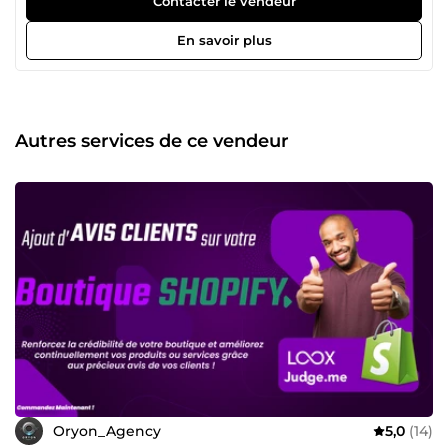
Contacter le vendeur
entrepreneurs ambitieux et les agences créatives dans la
création de sites web performants et l’élaboration de
En savoir plus
tunnels de vente à la conversion optimale. Mon
engagement ? Transformer votre présence en ligne en un
véritable moteur de croissance. Ensemble, nous allons :
Attirer un flot constant de prospects grâce à des stratégies
digitales percutantes, Convertir vos visiteurs en clients
Autres services de ce vendeur
fidèles, Maximiser vos revenus avec des solutions sur
mesure. Chez Oryon, chaque projet est un défi unique. Je
m’investis pleinement pour comprendre vos besoins, vos
ambitions, et concevoir une expérience en ligne qui reflète
parfaitement l’essence de votre marque. Prêt à booster
votre activité en ligne ? Contactez-moi dès aujourd’hui, et
ensemble, construisons des solutions digitales innovantes
qui vous propulseront vers de nouveaux horizons. À très
vite pour écrire ensemble votre prochain grand succès ! 🤝
Oryon_Agency
5,0
(14)