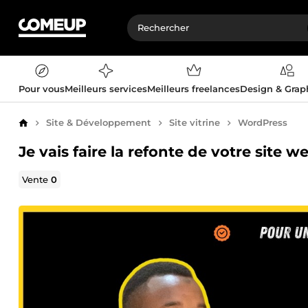
Pour vous
Meilleurs services
Meilleurs freelances
Design & Gra
Site & Développement
Site vitrine
WordPress
Accueil
Je vais faire la refonte de votre site
Vente
0