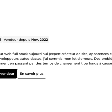
6
Vendeur depuis
Nov. 2022
web full stack aujourd’hui (expert créateur de site, apparences e
veloppeurs autodidactes, j'ai commis mon lot d'erreurs. Des prob
cement en passant par des temps de chargement trop longs à cause
 sentir dès le premier regard, j'ai tout expérimenté. Mais c'est
étences et développer une méthodologie rigoureuse. Aujourd'hui, 
 vendeur
En savoir plus
rantir des sites web performants et optimisés. Que vous souhaitiez
en ligne performante je vous propose des solutions sur mesure av
atisfaire dans la: 1-Creation de tunnel de vente systeme.io Vous av
ur vous aider à le concrétiser. De la définition de vos besoins à la
ccompagnement personnalisé. Prêt à donner vie à votre projet web ?