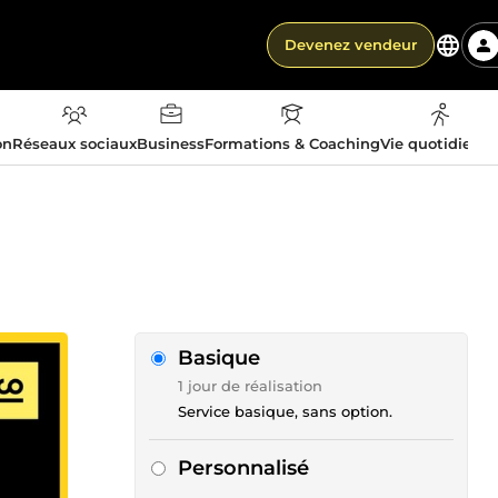
Devenez vendeur
on
Réseaux sociaux
Business
Formations & Coaching
Vie quotidienn
Basique
1 jour de réalisation
Service basique, sans option.
Personnalisé