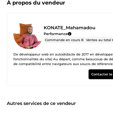
À propos du vendeur
KONATE_Mahamadou
Performance
Commande en cours
0
Ventes au total
De développeur web en autodidacte de 2017 en développeur 
fonctionnalités du site) Au départ, comme beaucoup de dé
de compatibilité entre navigateurs aux soucis de référen
d’images de fichiers lourdes, des sites non professionnels à
justement grâce à ces échecs que j'ai pu affiner mes comp
Contacter le
mets mon expérience au service de vos projets pour vous ga
Un blog dynamique 2-Une vitrine élégante 3-Une boutique 
WordPress et Shopify Et je serai aussi en mesure de vous s
projet web qui concerne ces divers domaines ? Je suis là po
en place de votre stratégie digitale, je vous propose un a
Contactez-moi pour une estimation gratuite !
Autres services de ce vendeur