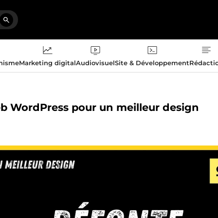
phisme
Marketing digital
Audiovisuel
Site & Développement
Rédacti
 web WordPress pour un meilleur design