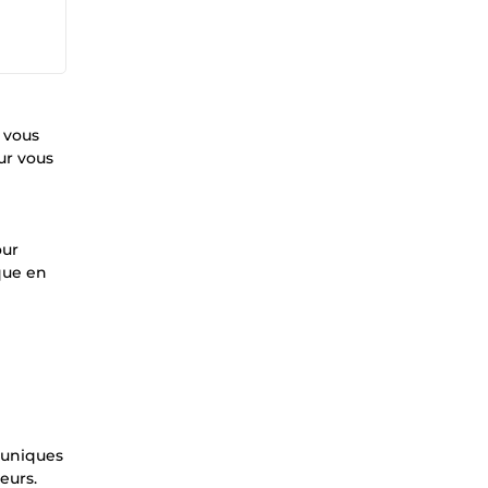
 vous
ur vous
our
ique en
 uniques
eurs.