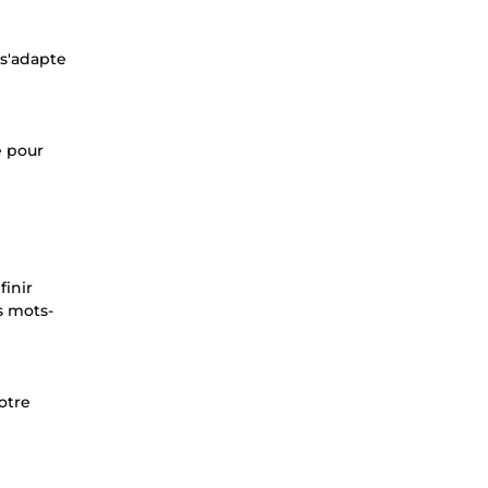
 s'adapte
e pour
finir
s mots-
otre