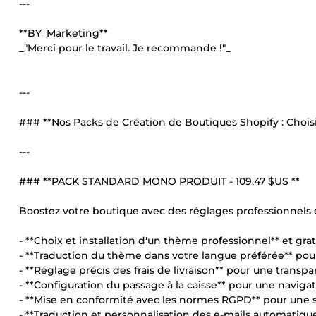
---
**BY_Marketing**
_"Merci pour le travail. Je recommande !"_
---
### **Nos Packs de Création de Boutiques Shopify : Choisi
---
### **PACK STANDARD MONO PRODUIT -
109,47 $US
**
Boostez votre boutique avec des réglages professionnels 
- **Choix et installation d'un thème professionnel** et gra
- **Traduction du thème dans votre langue préférée** pou
- **Réglage précis des frais de livraison** pour une transpa
- **Configuration du passage à la caisse** pour une navigat
- **Mise en conformité avec les normes RGPD** pour une s
- **Traduction et personnalisation des e-mails automatiq