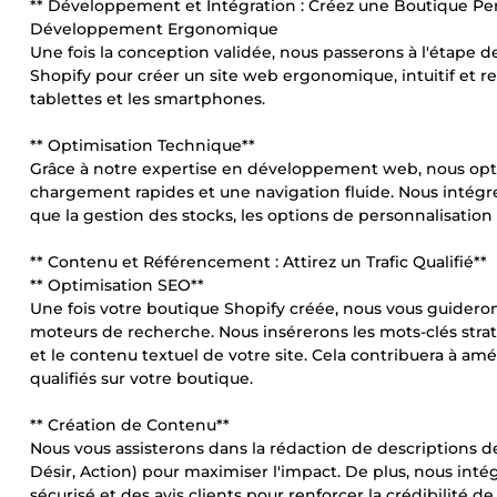
** Développement et Intégration : Créez une Boutique Pe
Développement Ergonomique
Une fois la conception validée, nous passerons à l'étape
Shopify pour créer un site web ergonomique, intuitif et res
tablettes et les smartphones.
** Optimisation Technique**
Grâce à notre expertise en développement web, nous opti
chargement rapides et une navigation fluide. Nous intégre
que la gestion des stocks, les options de personnalisation 
** Contenu et Référencement : Attirez un Trafic Qualifié**
** Optimisation SEO**
Une fois votre boutique Shopify créée, nous vous guideron
moteurs de recherche. Nous insérerons les mots-clés straté
et le contenu textuel de votre site. Cela contribuera à amé
qualifiés sur votre boutique.
** Création de Contenu**
Nous vous assisterons dans la rédaction de descriptions de 
Désir, Action) pour maximiser l'impact. De plus, nous i
sécurisé et des avis clients pour renforcer la crédibilité d