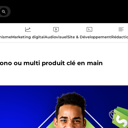
phisme
Marketing digital
Audiovisuel
Site & Développement
Rédacti
mono ou multi produit clé en main