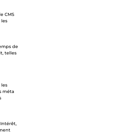
 le CMS
 les
temps de
, telles
 les
es méta
s
Intérêt,
ement