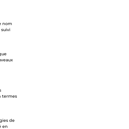
re nom
 suivi
 que
ouveaux
s
n termes
gies de
é en