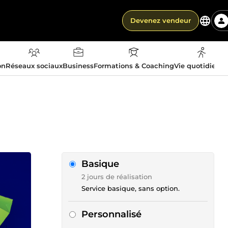
Devenez vendeur
on
Réseaux sociaux
Business
Formations & Coaching
Vie quotidienn
Basique
2 jours de réalisation
Service basique, sans option.
Personnalisé