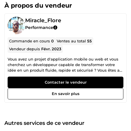
À propos du vendeur
Miracle_Flore
Performance
Commande en cours
0
Ventes au total
55
Vendeur depuis
Févr. 2023
Vous avez un projet d'application mobile ou web et vous
cherchez un développeur capable de transformer votre
idée en un produit fluide, rapide et sécurisé ? Vous êtes au
bon endroit. Avec 100 % d'avis positifs sur ComeUp et des
dizaines de projets livrés avec succès, j'accompagne
Contacter le vendeur
entrepreneurs, PME et startups dans la création
d'applications sur-mesure et prêtes pour la production. Ce
En savoir plus
que je maîtrise pour votre projet : Applications Mobiles :
Développement cross-platform ultra-fluide avec React
Native et Flutter (iOS &amp; Android). Développement
Web &amp; APIs : Interfaces modernes et réactives avec
React.js, backends solides et évolutifs avec Node.js et
Autres services de ce vendeur
Supabase / Firebase. Intégrations Avancées : Paiements