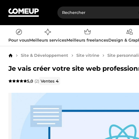
Pour vous
Meilleurs services
Meilleurs freelances
Design & Gra
Site & Développement
Site vitrine
Site personnal
Accueil
Je vais créer votre site web professio
5,0
(2)
Ventes
4