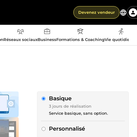
Devenez vendeur
on
Réseaux sociaux
Business
Formations & Coaching
Vie quotidienn
Basique
3 jours de réalisation
Service basique, sans option.
Personnalisé