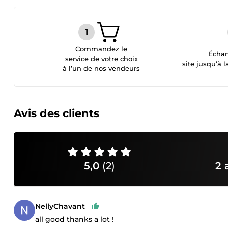
Commandez le
Échan
service de votre choix
site jusqu’à l
à l’un de nos vendeurs
Avis des clients
5,0
(2)
2 
NellyChavant
all good thanks a lot !