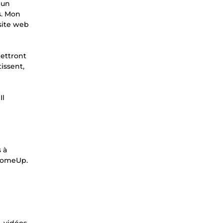
 un
s. Mon
site web
ettront
issent,
Il
 à
 ComeUp.