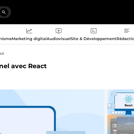
phisme
Marketing digital
Audiovisuel
Site & Développement
Rédacti
isé
nnel avec React