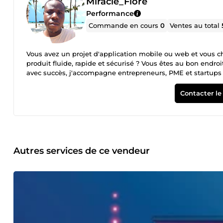
Miracle_Flore
Performance
Commande en cours
0
Ventes au total
Vous avez un projet d'application mobile ou web et vous 
produit fluide, rapide et sécurisé ? Vous êtes au bon endroi
avec succès, j'accompagne entrepreneurs, PME et startups d
Ce que je maîtrise pour votre projet : Applications Mobiles : Développement cross-platform ultra-fluide avec React Native et Flutter
(iOS &amp; Android). Développement Web &amp; APIs : Interfaces modernes et réactives avec React.js, backends solides et
Contacter le
évolutifs avec Node.js et Supabase / Firebase. Intégrations Avancées : Paiements (Stripe, FedaPay, PayPal), géolocalisation /
cartographie, notifications push et APIs tierces. Correction &amp; Optimisation : Résolution de bugs complexes, nettoyage de code
et amélioration des performances d'applications existantes. Pourquoi me confier votre projet ? Rapidité &amp; Efficacité : 
livrables sont conçus avec rigueur et livrés dans les délai
application est construite sur des bases solides pour pouv
la meilleure approche technique pour optimiser votre budget et votre temps. Un projet en tête ou 
Autres services de ce vendeur
le bouton « Contacter » pour m'expliquer votre besoin. Je v