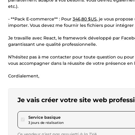
parfaitement adapté à vos besoins. Vous devrez également fo
etc.).
- **Pack E-commerce** : Pour
346,80 $US
, je vous propose
importer. Vous devez me fournir les fichiers pour intégrer l
Je travaille avec React, le framework développé par Faceb
garantissant une qualité professionnelle.
N’hésitez pas à me contacter pour toute question ou pour d
vous accompagner dans la réussite de votre présence en l
Cordialement,
Je vais créer votre site web profes
pour 28,90 $US
Service basique
3 jours de réalisation
Ce vendeur n’est pas assujetti à la TVA.