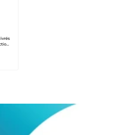
livrés
tion.
 sur