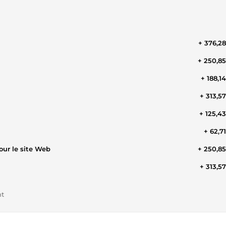
+ 376,2
+ 250,8
+ 188,1
+ 313,5
+ 125,4
+ 62,7
our le site Web
+ 250,8
+ 313,5
nt