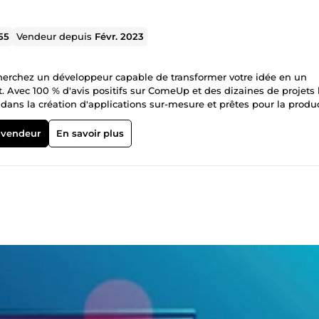
55
Vendeur depuis
Févr. 2023
cherchez un développeur capable de transformer votre idée en un
t. Avec 100 % d'avis positifs sur ComeUp et des dizaines de projets 
ans la création d'applications sur-mesure et prêtes pour la produc
 vendeur
En savoir plus
Vos
s convenus. Code Propre &amp; Scalable : Pas de bricolage. Votre
oir évoluer facilement. Accompagnement Clarifié : Je vous conseille
un bug à résoudre ? Cliquez sur
ous réponds rapidement pour vous orienter vers la solution idéale.