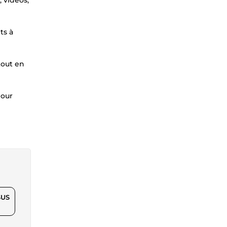
, vidéos,
ts à
tout en
pour
$US