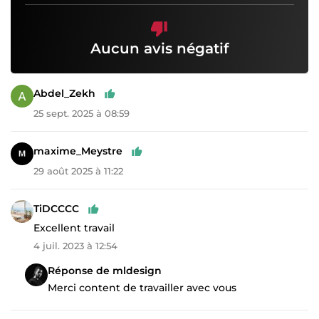
Aucun avis négatif
Abdel_Zekh
25 sept. 2025 à 08:59
maxime_Meystre
29 août 2025 à 11:22
TiDCCCC
Excellent travail
4 juil. 2023 à 12:54
Réponse de mldesign
Merci content de travailler avec vous