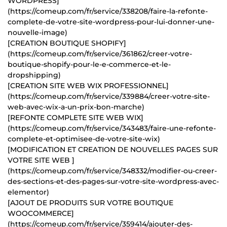
WORDPRESS]
(https://comeup.com/fr/service/338208/faire-la-refonte-
complete-de-votre-site-wordpress-pour-lui-donner-une-
nouvelle-image)
[CREATION BOUTIQUE SHOPIFY]
(https://comeup.com/fr/service/361862/creer-votre-
boutique-shopify-pour-le-e-commerce-et-le-
dropshipping)
[CREATION SITE WEB WIX PROFESSIONNEL]
(https://comeup.com/fr/service/339884/creer-votre-site-
web-avec-wix-a-un-prix-bon-marche)
[REFONTE COMPLETE SITE WEB WIX]
(https://comeup.com/fr/service/343483/faire-une-refonte-
complete-et-optimisee-de-votre-site-wix)
[MODIFICATION ET CREATION DE NOUVELLES PAGES SUR
VOTRE SITE WEB ]
(https://comeup.com/fr/service/348332/modifier-ou-creer-
des-sections-et-des-pages-sur-votre-site-wordpress-avec-
elementor)
[AJOUT DE PRODUITS SUR VOTRE BOUTIQUE
WOOCOMMERCE]
(https://comeup.com/fr/service/359414/ajouter-des-