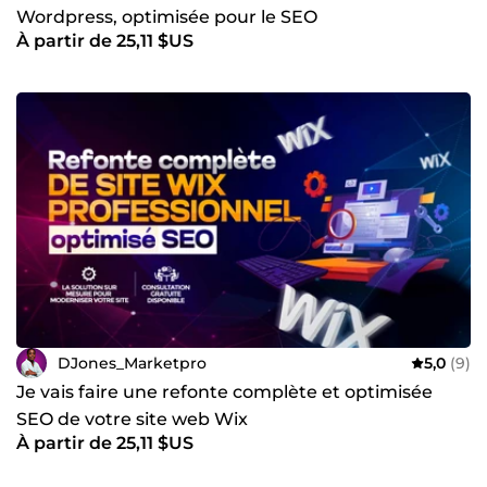
couverts par l'assurance ComeUp via Hiscox. ☎️ Contactez-
Wordpress, optimisée pour le SEO
moi dès maintenant pour discuter de vos projets et bâtir
À partir de 25,11 $US
votre succès en ligne. Au plaisir de collaborer avec vous !
Cordialement, DJones_MarketPro, gestionnaire de l'agence
VISIWEB SERVICE.
DJones_Marketpro
5,0
(9)
Je vais faire une refonte complète et optimisée
SEO de votre site web Wix
À partir de 25,11 $US