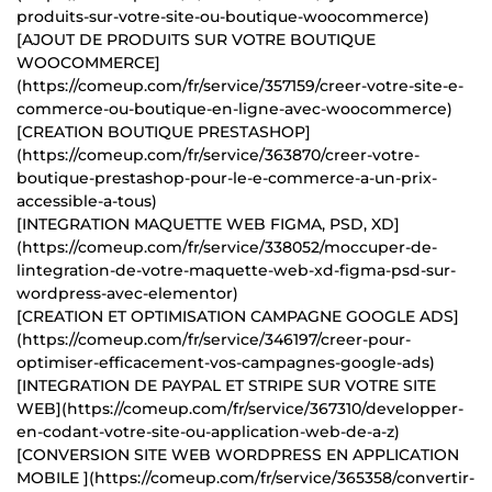
produits-sur-votre-site-ou-boutique-woocommerce)
[AJOUT DE PRODUITS SUR VOTRE BOUTIQUE
WOOCOMMERCE]
(https://comeup.com/fr/service/357159/creer-votre-site-e-
commerce-ou-boutique-en-ligne-avec-woocommerce)
[CREATION BOUTIQUE PRESTASHOP]
(https://comeup.com/fr/service/363870/creer-votre-
boutique-prestashop-pour-le-e-commerce-a-un-prix-
accessible-a-tous)
[INTEGRATION MAQUETTE WEB FIGMA, PSD, XD]
(https://comeup.com/fr/service/338052/moccuper-de-
lintegration-de-votre-maquette-web-xd-figma-psd-sur-
wordpress-avec-elementor)
[CREATION ET OPTIMISATION CAMPAGNE GOOGLE ADS]
(https://comeup.com/fr/service/346197/creer-pour-
optimiser-efficacement-vos-campagnes-google-ads)
[INTEGRATION DE PAYPAL ET STRIPE SUR VOTRE SITE
WEB](https://comeup.com/fr/service/367310/developper-
en-codant-votre-site-ou-application-web-de-a-z)
[CONVERSION SITE WEB WORDPRESS EN APPLICATION
MOBILE ](https://comeup.com/fr/service/365358/convertir-