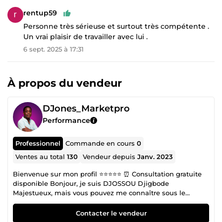
rentup59
Personne très sérieuse et surtout très compétente .
Un vrai plaisir de travailler avec lui .
6 sept. 2025 à 17:31
À propos du vendeur
DJones_Marketpro
Performance
Professionnel
Commande en cours
0
Ventes au total
130
Vendeur depuis
Janv. 2023
Bienvenue sur mon profil ⭐⭐⭐⭐⭐ ⏰ Consultation gratuite
disponible Bonjour, je suis DJOSSOU Djigbode
Majestueux, mais vous pouvez me connaître sous le
surnom de DJones_MarketPro. Développeur web et Web
Designer passionné, je mets mon expertise et ma
Contacter le vendeur
créativité à votre service pour donner vie à vos projets en