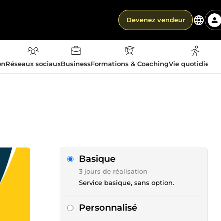
Devenez vendeur
on
Réseaux sociaux
Business
Formations & Coaching
Vie quotidienn
Basique
3 jours de réalisation
Service basique, sans option.
Personnalisé