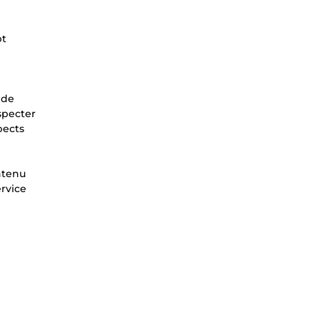
pt
 de
specter
pects
ntenu
ervice