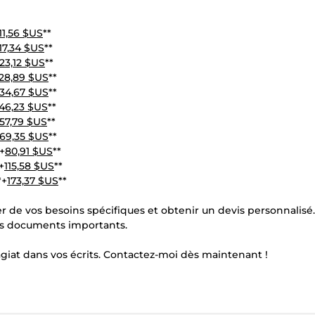
11,56 $US
**
17,34 $US
**
23,12 $US
**
28,89 $US
**
34,67 $US
**
46,23 $US
**
57,79 $US
**
69,35 $US
**
+
80,91 $US
**
+
115,58 $US
**
*+
173,37 $US
**
 de vos besoins spécifiques et obtenir un devis personnalisé.
vos documents importants.
lagiat dans vos écrits. Contactez-moi dès maintenant !