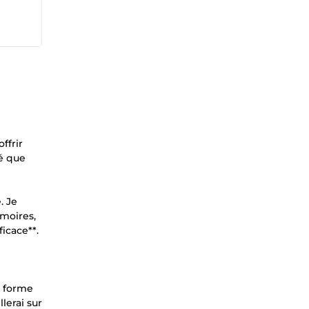
ffrir
ré que
. Je
émoires,
icace**.
e forme
lerai sur