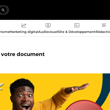
phisme
Marketing digital
Audiovisuel
Site & Développement
Rédacti
 de votre document