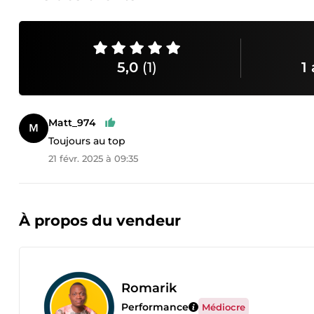
5,0
(1)
1 
Matt_974
Toujours au top
21 févr. 2025 à 09:35
À propos du vendeur
Romarik
Performance
Médiocre