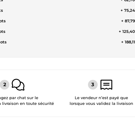
ts
+ 75,2
ots
+ 87,7
ots
+ 125,4
mots
+ 188,1
gez par chat sur le
Le vendeur n’est payé que
a livraison en toute sécurité
lorsque vous validez la livraison