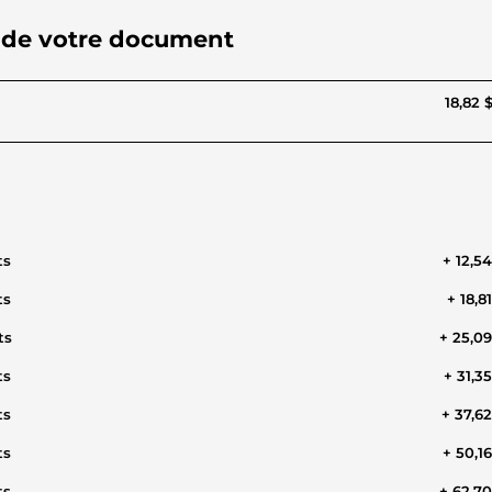
iat de votre document
18,82 
ts
+ 12,5
ts
+ 18,8
ts
+ 25,0
ts
+ 31,3
ts
+ 37,6
ts
+ 50,1
ts
+ 62,7