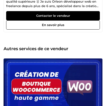
qualité supérieure 🥇 Je suis Orleon développeur web en
freelance depuis plus de 6 ans, spécialisé dans la création
de sites PrestaShop, Shopify et WordPress. ✅ Plus de 06
ans d'expérience en développement de sites PrestaShop,
Contacter le vendeur
Shopify et WordPress. ✅ Réalisation de nombreux sites
pour des entreprises renommées. ✅ Large gamme d'outils
En savoir plus
spécialisés développés pour PrestaShop, Shopify et
WordPress. ✅ Utilisation de Creative Element pour
l'innovation sur PrestaShop. ✅ Large bibliothèque de
thèmes compatibles avec toutes versions de PrestaShoP et
WordPress. ✅ Spécialisation exclusive pour ces trois CMS.
Autres services de ce vendeur
Je vous accompagnerai tout au long de votre projet afin de
créer le site web PrestaShop, Shopify ou WordPress qui
répondra au mieux à vos attentes.