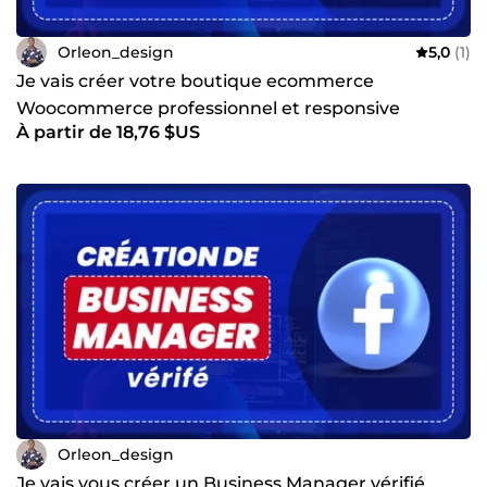
Orleon_design
5,0
(1)
Je vais créer votre boutique ecommerce
Woocommerce professionnel et responsive
À partir de 18,76 $US
designe
Orleon_design
Je vais vous créer un Business Manager vérifié