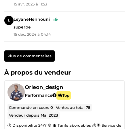
15 avr. 2025 à 11:53
LeyaneHennouni
superbe
15 déc. 2024 à 04:14
Plus de commentaires
À propos du vendeur
Orleon_design
Performance
Top
Commande en cours
0
Ventes au total
75
Vendeur depuis
Mai 2023
🕒 Disponibilité 24/7 ⏰ 💲 Tarifs abordables 💰 🌟 Service de