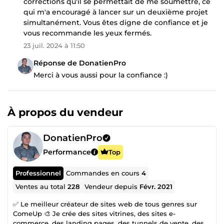
corrections qu'il se permettait de me soumettre, ce
qui m'a encouragé à lancer sur un deuxième projet
simultanément. Vous êtes digne de confiance et je
vous recommande les yeux fermés.
23 juil. 2024 à 11:50
Réponse de DonatienPro
Merci à vous aussi pour la confiance :)
À propos du vendeur
DonatienPro
Performance
Top
Professionnel
Commandes en cours
4
Ventes au total
228
Vendeur depuis
Févr. 2021
✅ Le meilleur créateur de sites web de tous genres sur
ComeUp 🎨 Je crée des sites vitrines, des sites e-
commerce, des landing pages, des tunnels de vente, des