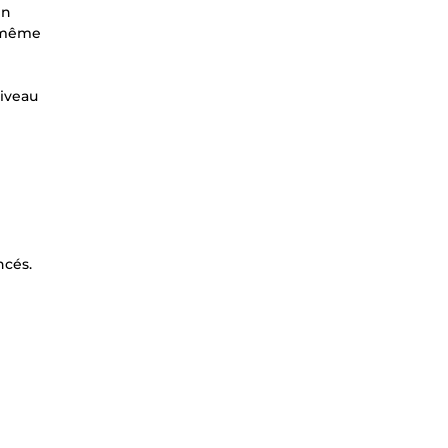
en
s-même
iveau
ncés.