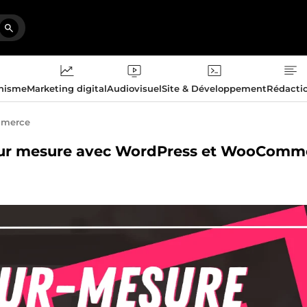
phisme
Marketing digital
Audiovisuel
Site & Développement
Rédacti
merce
ne sur mesure avec WordPress et WooComm