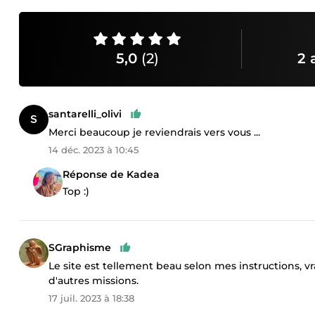
5,0
(2)
2 
santarelli_olivi
Merci beaucoup je reviendrais vers vous ...
14 déc. 2023 à 10:45
Réponse de Kadea
Top :)
SGraphisme
Le site est tellement beau selon mes instructions, v
d'autres missions.
17 juil. 2023 à 18:38