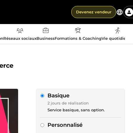
Devenez vendeur
on
Réseaux sociaux
Business
Formations & Coaching
Vie quotidienn
erce
Basique
2 jours de réalisation
Service basique, sans option.
Personnalisé