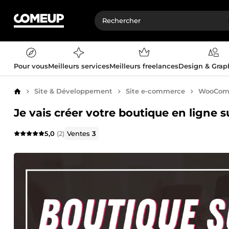
Pour vous
Meilleurs services
Meilleurs freelances
Design & Gra
Site & Développement
Site e-commerce
WooCom
Accueil
Je vais créer votre boutique en lig
5,0
(2)
Ventes
3