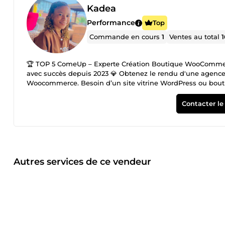
Kadea
Performance
Top
Commande en cours
1
Ventes au total
🏆 TOP 5 ComeUp – Experte Création Boutique WooCommerce
avec succès depuis 2023 💎 Obtenez le rendu d'une agence au prix d'un freelance Créa
Woocommerce. Besoin d’un site vitrine WordPress ou bout
des solutions clé en main avec une prise en main facile p
site invisible ne vend pas. J'intègre l'optimisation SEO (ré
Contacter le
vos futurs clients. ⚡ Rapidité | Efficacité | Satisfaction U
rapidement ! À tout de suite, Gaby 😎
Autres services de ce vendeur