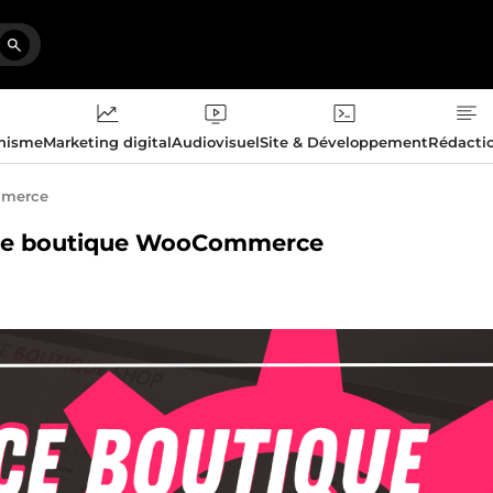
phisme
Marketing digital
Audiovisuel
Site & Développement
Rédacti
merce
otre boutique WooCommerce