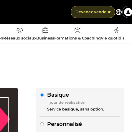
Devenez vendeur
on
Réseaux sociaux
Business
Formations & Coaching
Vie quotidienn
Basique
1 jour de réalisation
Service basique, sans option.
Personnalisé