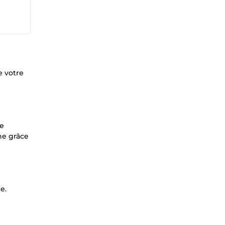
e votre
ue
gne grâce
e.