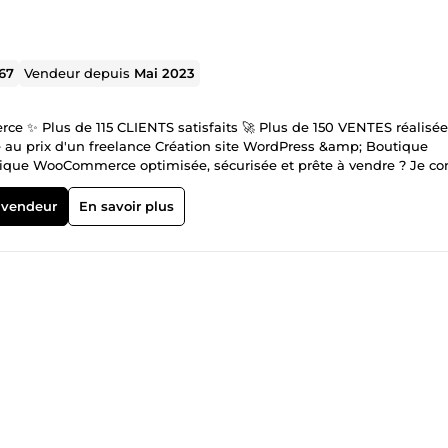
167
Vendeur depuis
Mai 2023
 ✨ Plus de 115 CLIENTS satisfaits 🚀 Plus de 150 VENTES réalisée
tion site WordPress &amp; Boutique
ique WooCommerce optimisée, sécurisée et prête à vendre ? Je co
our vous garantir une autonomie totale. SEO &amp; Visibilité Googl
daction, audit, technique) dès la conception pour vous positionner f
 vendeur
En savoir plus
ne question ? Discutons de votre projet par message, je réponds