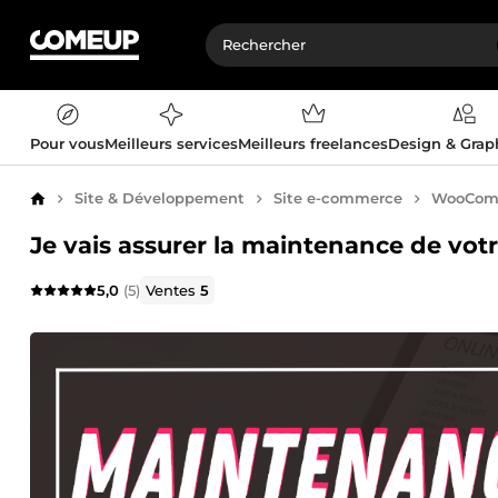
Pour vous
Meilleurs services
Meilleurs freelances
Design & Gra
Site & Développement
Site e-commerce
WooCom
Accueil
Je vais assurer la maintenance de v
5,0
(5)
Ventes
5