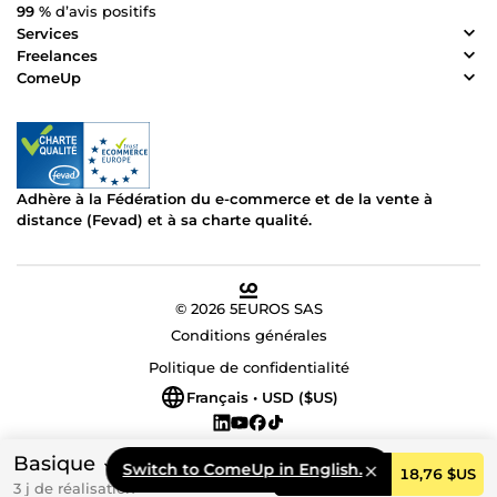
99 %
d’avis positifs
Services
Freelances
ComeUp
Adhère à la Fédération du e-commerce et de la vente à
distance (Fevad) et à sa charte qualité.
© 2026 5EUROS SAS
Conditions générales
Politique de confidentialité
Français • USD ($US)
Basique
Switch to ComeUp in English.
Commander
18,76 $US
3 j de réalisation