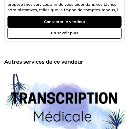
propose mes services afin de vous aider dans vos tâches
administratives, telles que la frappe de comptes-rendus, la
frappe de manuscrits, la transcription de documents, la
création de devis et de factures, les relances d'impayés, les
Contacter le vendeur
rappels d'événements et de rendez-vous, la saisie de
données, le scan des documents, la mise en page de
En savoir plus
documents, la destruction de documents... Réactive,
pointilleuse et organisée, je me tiens à votre disposition
pour toutes vos demandes.
Autres services de ce vendeur