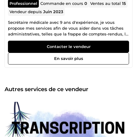
Professionnel
Commande en cours
0
Ventes au total
15
Vendeur depuis
Juin 2023
Secrétaire médicale avec 9 ans d'expérience, je vous
propose mes services afin de vous aider dans vos tâches
administratives, telles que la frappe de comptes-rendus, la
frappe de manuscrits, la transcription de documents, la
création de devis et de factures, les relances d'impayés, les
Contacter le vendeur
rappels d'événements et de rendez-vous, la saisie de
données, le scan des documents, la mise en page de
En savoir plus
documents, la destruction de documents... Réactive,
pointilleuse et organisée, je me tiens à votre disposition
pour toutes vos demandes.
Autres services de ce vendeur