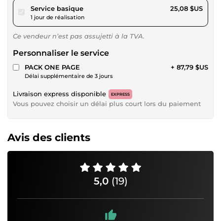
pour 23,12 $US
Service basique
25,08 $US
1 jour de réalisation
Ce vendeur n’est pas assujetti à la TVA.
Personnaliser le service
PACK ONE PAGE
+ 87,79 $US
Délai supplémentaire de 3 jours
Livraison express disponible
EXPRESS
Vous pouvez choisir un délai plus court lors du paiement
Avis des clients
5,0
(19)