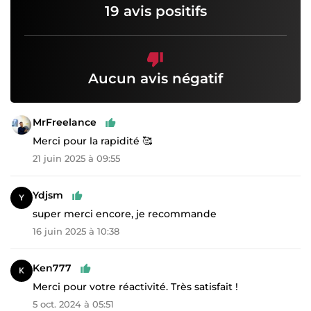
19 avis positifs
Aucun avis négatif
MrFreelance
Merci pour la rapidité 🥰
21 juin 2025 à 09:55
Ydjsm
super merci encore, je recommande
16 juin 2025 à 10:38
Ken777
Merci pour votre réactivité. Très satisfait !
5 oct. 2024 à 05:51