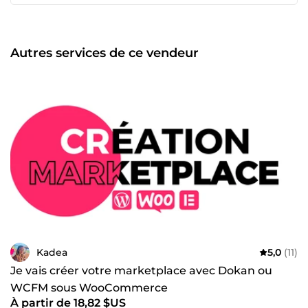
vous garantir une autonomie totale. SEO &amp; Visibilité
Google Un site invisible ne vend pas. J'intègre
l'optimisation SEO (rédaction, audit, technique) dès la
conception pour vous positionner face à vos futurs clients.
Autres services de ce vendeur
⚡ Rapidité | Efficacité | Satisfaction Une question ?
Discutons de votre projet par message, je réponds
rapidement ! À tout de suite, Gaby 😎
Kadea
5,0
(11)
Je vais créer votre marketplace avec Dokan ou
WCFM sous WooCommerce
À partir de 18,82 $US