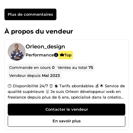
Plus de commentaires
À propos du vendeur
Orleon_design
Performance
Top
Commande en cours
0
Ventes au total
75
Vendeur depuis
Mai 2023
🕒 Disponibilité 24/7 ⏰ 💲 Tarifs abordables 💰 🌟 Service de
qualité supérieure 🥇 Je suis Orleon développeur web en
freelance depuis plus de 6 ans, spécialisé dans la création
de sites PrestaShop, Shopify et WordPress. ✅ Plus de 06
ans d'expérience en développement de sites PrestaShop,
Contacter le vendeur
Shopify et WordPress. ✅ Réalisation de nombreux sites
pour des entreprises renommées. ✅ Large gamme d'outils
En savoir plus
spécialisés développés pour PrestaShop, Shopify et
WordPress. ✅ Utilisation de Creative Element pour