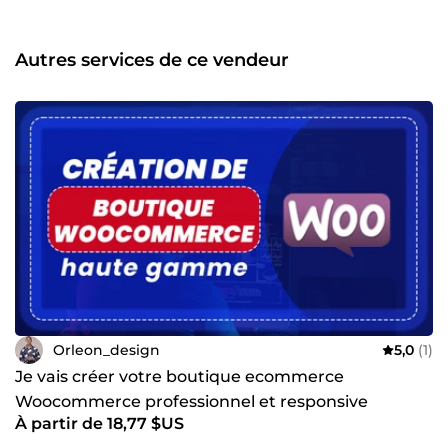
l'innovation sur PrestaShop. ✅ Large bibliothèque de
thèmes compatibles avec toutes versions de PrestaShoP et
WordPress. ✅ Spécialisation exclusive pour ces trois CMS.
Autres services de ce vendeur
Je vous accompagnerai tout au long de votre projet afin de
créer le site web PrestaShop, Shopify ou WordPress qui
répondra au mieux à vos attentes.
Orleon_design
5,0
(1)
Je vais créer votre boutique ecommerce
Woocommerce professionnel et responsive
À partir de 18,77 $US
designe