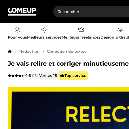
Pour vous
Meilleurs services
Meilleurs freelances
Design & Gra
Rédaction
Correction de textes
Accueil
Je vais relire et corriger minutieuseme
4,6
(13)
Ventes
15
Top service