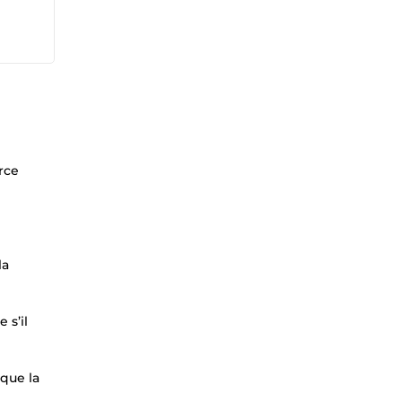
rce
la
 s’il
 que la