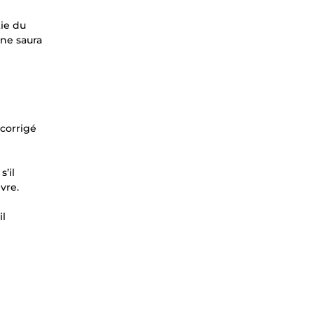
tie du
l ne saura
 corrigé
s’il
vre.
il