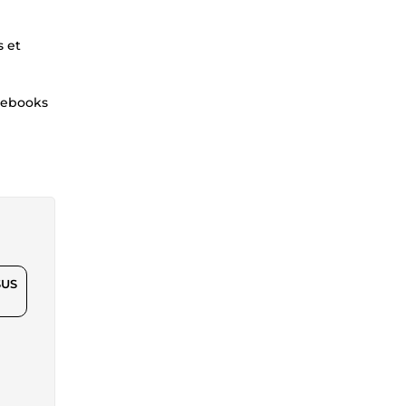
s et
t ebooks
$US