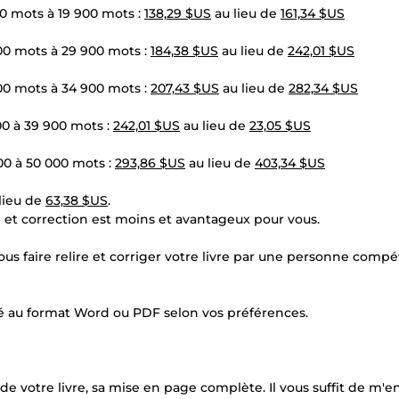
00 mots à 19 900 mots :
138,29 $US
au lieu de
161,34 $US
00 mots à 29 900 mots :
184,38 $US
au lieu de
242,01 $US
00 mots à 34 900 mots :
207,43 $US
au lieu de
282,34 $US
00 à 39 900 mots :
242,01 $US
au lieu de
23,05 $US
00 à 50 000 mots :
293,86 $US
au lieu de
403,34 $US
lieu de
63,38 $US
.
e et correction est moins et avantageux pour vous.
vous faire relire et corriger votre livre par une personne compé
igé au format Word ou PDF selon vos préférences.
de votre livre, sa mise en page complète. Il vous suffit de m'e