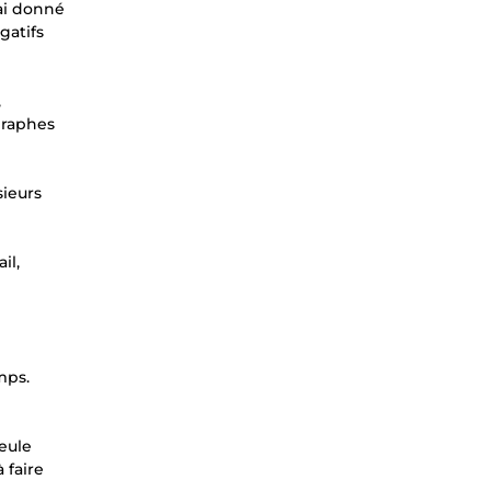
ai donné
gatifs
,
graphes
sieurs
il,
mps.
seule
 faire