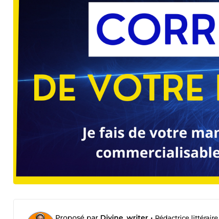
Proposé par
Divine_writer
•
Rédactrice littérair