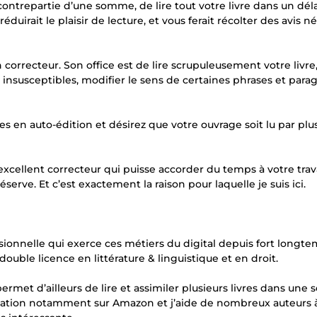
ntrepartie d’une somme, de lire tout votre livre dans un dél
réduirait le plaisir de lecture, et vous ferait récolter des avis né
n correcteur. Son office est de lire scrupuleusement votre livre
 insusceptibles, modifier le sens de certaines phrases et para
es en auto-édition et désirez que votre ouvrage soit lu par plu
excellent correcteur qui puisse accorder du temps à votre trava
serve. Et c’est exactement la raison pour laquelle je suis ici.
sionnelle qui exerce ces métiers du digital depuis fort longte
double licence en littérature & linguistique et en droit.
permet d’ailleurs de lire et assimiler plusieurs livres dans une 
blication notamment sur Amazon et j’aide de nombreux auteurs à