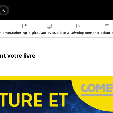
phisme
Marketing digital
Audiovisuel
Site & Développement
Rédacti
nt votre livre