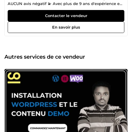
AUCUN avis négatif 💫 Avec plus de 9 ans d'expérience en
développement web, j'ai affiné mes compétences
techniques pour créer des sites web puissants, évolutifs et
Contacter le vendeur
conviviaux. Mon expertise approfondie et ma
compréhension intuitive des technologies web me
En savoir plus
permettent de concevoir des expériences digitales qui ne
se contentent pas d’être esthétiques, mais qui génèrent
également des résultats significatifs pour les entreprises.
♨️ En tant que développeur WordPress &amp; Shopify, je
suis passionné par la création de sites web performants !
Autres services de ce vendeur
Je me spécialise dans la personnalisation de thèmes
WordPress et Shopify, dans les solutions eCommerce et les
intégrations fluides. Mon objectif est de développer des
sites web à la fois attrayants, faciles à naviguer et
optimisés pour la conversion. Je collabore étroitement
avec mes clients pour m'assurer que leur vision prend vie
tout en respectant les normes et les meilleures pratiques
du web. 🎯 Collaborez avec moi et constatez une
augmentation de l'engagement des utilisateurs et des
ventes pour votre entreprise ! Mon approche de
développement allie parfaitement fonctionnalité et
design, vous offrant un avantage concurrentiel sur le
marché en ligne. 𝗖𝗼𝗺𝗺𝗲𝗻𝘁 𝗽𝗲𝘂𝘅-𝗷𝗲 𝘃𝗼𝘂𝘀 𝗮𝗶𝗱𝗲𝗿 ? 🔸