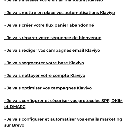
- Je vais mettre en place vos
automatisations Klaviyo
- Je vais créer votre
flux panier abandonné
- Je vais réparer votre
séquence de bienvenue
- Je vais rédiger vos
campagnes email Klaviyo
- Je vais segmenter votre
base Klaviyo
- Je vais nettoyer votre
compte Klaviyo
- Je vais optimiser vos
campagnes Klaviyo
- Je vais configurer et sécuriser vos
protocoles SPF, DKIM
et DMARC
- Je vais configurer et automatiser vos
emails marketing
sur Brevo