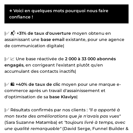
⭐ Voici en quelques mots pourquoi nous faire
confiance !
|✅ 📬
+31% de taux d'ouverture
moyen obtenu en
assainissant une
base email
existante, pour une agence
de communication digitale|
|✅ 📈 Une base réactivée de
2 000 à 33 000 abonnés
engagés
, en corrigeant l'existant plutôt qu'en
accumulant des contacts inactifs|
|✅ 🛍️
+40% de taux de clic
moyen pour une marque e-
commerce après un travail d'assainissement et
d'optimisation de sa
base Klaviyo
|
|✅ Résultats confirmés par nos clients :
"Il a apporté à
mon texte des améliorations que je n'avais pas vues"
(Sara Suzanne Matamba) et
"toujours livré à temps, avec
une qualité remarquable"
(David Serge, Funnel Builder &