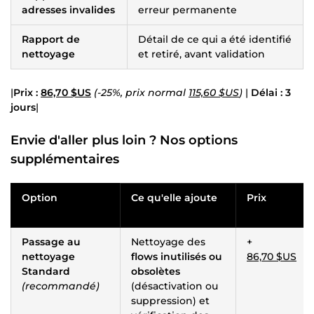
adresses invalides
erreur permanente
Rapport de
Détail de ce qui a été identifié
nettoyage
et retiré, avant validation
|
Prix :
86,70 $US
(-25%, prix normal
115,60 $US
)
|
Délai : 3
jours
|
Envie d'aller plus loin ? Nos
options
supplémentaires
Option
Ce qu'elle ajoute
Prix
Passage au
Nettoyage des
+
nettoyage
flows inutilisés ou
86,70 $US
Standard
obsolètes
(recommandé)
(désactivation ou
suppression) et