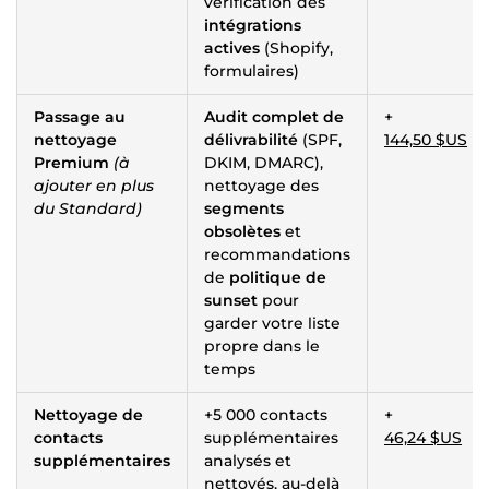
vérification des
intégrations
actives
(Shopify,
formulaires)
Passage au
Audit complet de
+
nettoyage
délivrabilité
(SPF,
144,50 $US
Premium
(à
DKIM, DMARC),
ajouter en plus
nettoyage des
du Standard)
segments
obsolètes
et
recommandations
de
politique de
sunset
pour
garder votre liste
propre dans le
temps
Nettoyage de
+5 000 contacts
+
contacts
supplémentaires
46,24 $US
supplémentaires
analysés et
nettoyés, au-delà